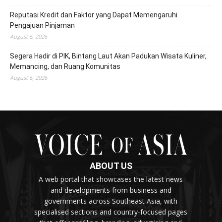
Reputasi Kredit dan Faktor yang Dapat Memengaruhi
Pengajuan Pinjaman
August 6, 2026
Segera Hadir di PIK, Bintang Laut Akan Padukan Wisata Kuliner,
Memancing, dan Ruang Komunitas
August 6, 2026
ABOUT US
A web portal that showcases the latest news
and developments from business and
governments across Southeast Asia, with
specialised sections and country-focused pages