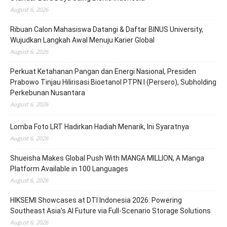
August 6, 2026
Ribuan Calon Mahasiswa Datangi & Daftar BINUS University,
Wujudkan Langkah Awal Menuju Karier Global
August 6, 2026
Perkuat Ketahanan Pangan dan Energi Nasional, Presiden
Prabowo Tinjau Hilirisasi Bioetanol PTPN I (Persero), Subholding
Perkebunan Nusantara
August 6, 2026
Lomba Foto LRT Hadirkan Hadiah Menarik, Ini Syaratnya
August 6, 2026
Shueisha Makes Global Push With MANGA MILLION, A Manga
Platform Available in 100 Languages
August 6, 2026
HIKSEMI Showcases at DTI Indonesia 2026: Powering
Southeast Asia’s AI Future via Full‑Scenario Storage Solutions
August 6, 2026