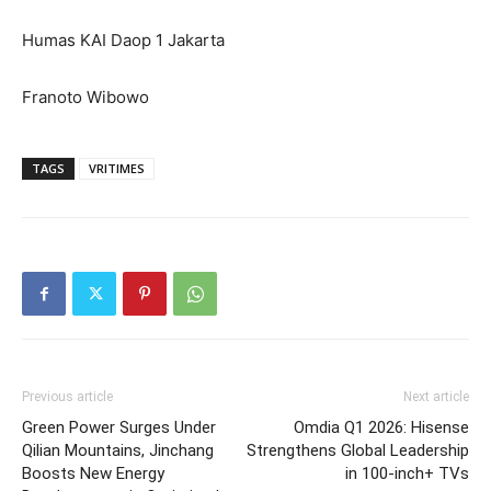
Humas KAI Daop 1 Jakarta
Franoto Wibowo
TAGS
VRITIMES
Previous article
Next article
Green Power Surges Under
Omdia Q1 2026: Hisense
Qilian Mountains, Jinchang
Strengthens Global Leadership
Boosts New Energy
in 100-inch+ TVs