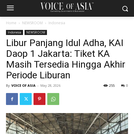
Home
NEWSROOM
Indonesia
Indonesia
NEWSROOM
Libur Panjang Idul Adha, KAI
Daop 1 Jakarta: Tiket KA
Masih Tersedia Hingga Akhir
Periode Liburan
By
VOICE OF ASIA
-
May 28, 2026
255
0