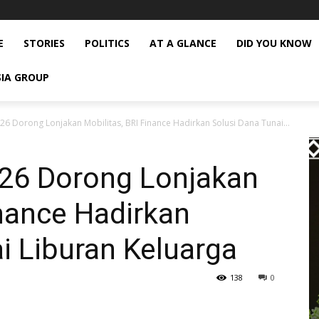
E
STORIES
POLITICS
AT A GLANCE
DID YOU KNOW
SIA GROUP
26 Dorong Lonjakan Mobilitas, BRI Finance Hadirkan Solusi Dana Tunai...
026 Dorong Lonjakan
inance Hadirkan
i Liburan Keluarga
138
0