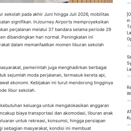
Au
r sekolah pada akhir Juni hingga Juli 2026, mobilitas
[O
in
atan signifikan. InJourney Airports memproyeksikan
Ta
kan perjalanan melalui 37 bandara selama periode 29
La
sen dibandingkan hari normal. Peningkatan ini
O
rakat dalam memanfaatkan momen liburan sekolah
Au
Si
Sy
asyarakat, pemerintah juga menghadirkan berbagai
La
ntuk sejumlah moda perjalanan, termasuk kereta api,
Au
esawat ekonomi. Kebijakan ini turut mendorong tingginya
Ra
ode libur sekolah.
We
Au
, kebutuhan keluarga untuk mengalokasikan anggaran
AT
encakup biaya transportasi dan akomodasi, liburan anak
K
luaran untuk rekreasi, konsumsi, hingga persiapan
Au
gi sebagian masyarakat, kondisi ini membuat