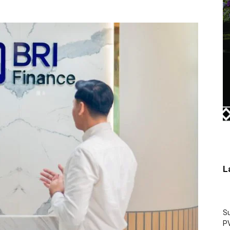
L
Su
PV