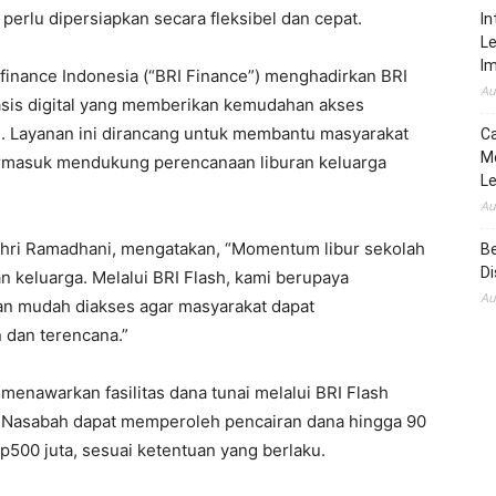
erlu dipersiapkan secara fleksibel dan cepat.
In
Le
I
finance Indonesia (“BRI Finance”) menghadirkan BRI
Au
asis digital yang memberikan kemudahan akses
n. Layanan ini dirancang untuk membantu masyarakat
C
Me
ermasuk mendukung perencanaan liburan keluarga
Le
Au
akhri Ramadhani, mengatakan, “Momentum libur sekolah
B
Di
nan keluarga. Melalui BRI Flash, kami berupaya
Au
an mudah diakses agar masyarakat dapat
 dan terencana.”
menawarkan fasilitas dana tunai melalui BRI Flash
 Nasabah dapat memperoleh pencairan dana hingga 90
p500 juta, sesuai ketentuan yang berlaku.