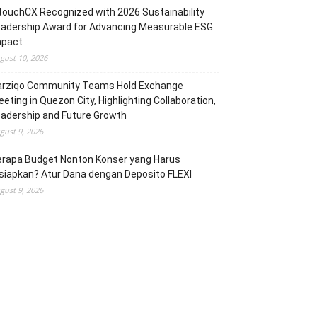
touchCX Recognized with 2026 Sustainability
adership Award for Advancing Measurable ESG
mpact
gust 10, 2026
arziqo Community Teams Hold Exchange
eting in Quezon City, Highlighting Collaboration,
adership and Future Growth
gust 9, 2026
erapa Budget Nonton Konser yang Harus
siapkan? Atur Dana dengan Deposito FLEXI
gust 9, 2026