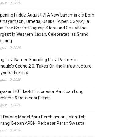
gust 10, 2026
pening Friday, August 7] A New Landmark Is Born
 Chayamachi, Umeda, Osaka! “Alpen OSAKA,” a
x-Free Sports Flagship Store and One of the
rgest in Western Japan, Celebrates Its Grand
pening
gust 10, 2026
ngdata Named Founding Data Partner in
nagie’s Geene 2.0, Takes On the Infrastructure
yer for Brands
gust 10, 2026
yakan HUT ke-81 Indonesia: Panduan Long
ekend & Destinasi Pilihan
gust 10, 2026
I Dorong Model Baru Pembiayaan Jalan Tol:
urangi Beban APBN, Perbesar Peran Swasta
gust 10, 2026