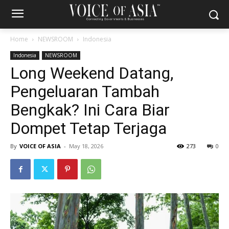
Home
NEWSROOM
Indonesia
Indonesia
NEWSROOM
Long Weekend Datang,
Pengeluaran Tambah
Bengkak? Ini Cara Biar
Dompet Tetap Terjaga
By
VOICE OF ASIA
-
May 18, 2026
273
0