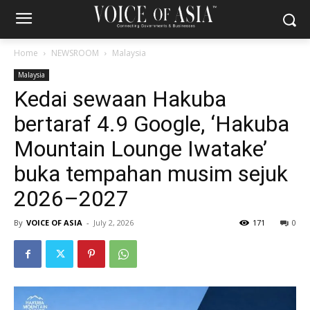
Home
NEWSROOM
Malaysia
Malaysia
Kedai sewaan Hakuba
bertaraf 4.9 Google, ‘Hakuba
Mountain Lounge Iwatake’
buka tempahan musim sejuk
2026–2027
By
VOICE OF ASIA
-
July 2, 2026
171
0