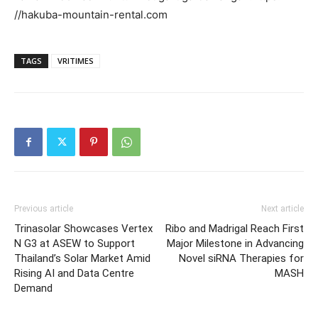
//hakuba-mountain-rental.com
TAGS
VRITIMES
Previous article
Next article
Trinasolar Showcases Vertex
Ribo and Madrigal Reach First
N G3 at ASEW to Support
Major Milestone in Advancing
Thailand’s Solar Market Amid
Novel siRNA Therapies for
Rising AI and Data Centre
MASH
Demand