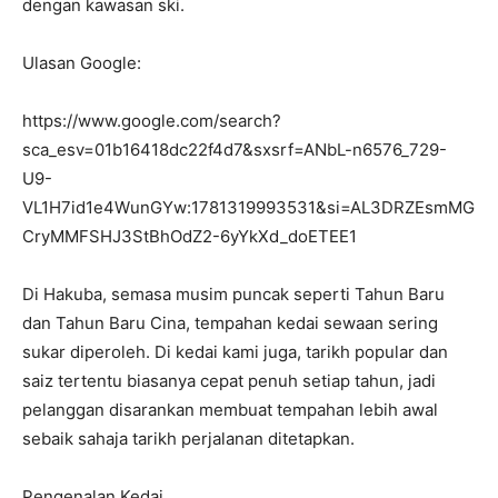
dengan kawasan ski.
Ulasan Google:
https://www.google.com/search?
sca_esv=01b16418dc22f4d7&sxsrf=ANbL-n6576_729-
U9-
VL1H7id1e4WunGYw:1781319993531&si=AL3DRZEsmMG
CryMMFSHJ3StBhOdZ2-6yYkXd_doETEE1
Di Hakuba, semasa musim puncak seperti Tahun Baru
dan Tahun Baru Cina, tempahan kedai sewaan sering
sukar diperoleh. Di kedai kami juga, tarikh popular dan
saiz tertentu biasanya cepat penuh setiap tahun, jadi
pelanggan disarankan membuat tempahan lebih awal
sebaik sahaja tarikh perjalanan ditetapkan.
Pengenalan Kedai