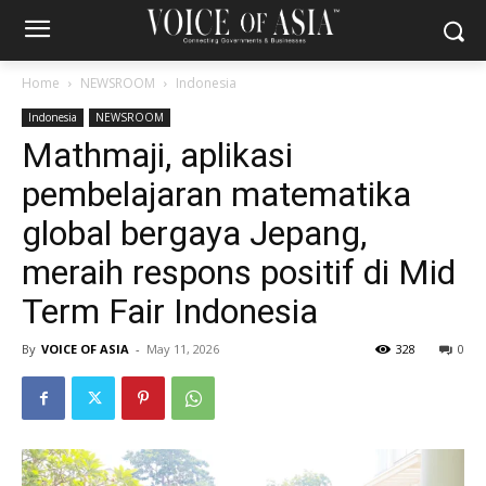
Home
NEWSROOM
Indonesia
Indonesia
NEWSROOM
Mathmaji, aplikasi
pembelajaran matematika
global bergaya Jepang,
meraih respons positif di Mid
Term Fair Indonesia
By
VOICE OF ASIA
-
May 11, 2026
328
0