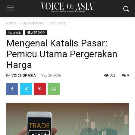
Home
NEWSROOM
Indonesia
Indonesia
NEWSROOM
Mengenal Katalis Pasar:
Pemicu Utama Pergerakan
Harga
By
VOICE OF ASIA
-
May 29, 2026
338
0