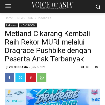
Home
NEWSROOM
Indonesia
Indonesia
NEWSROOM
Metland Cikarang Kembali
Raih Rekor MURI melalui
Dragrace Pushbike dengan
Peserta Anak Terbanyak
By
VOICE OF ASIA
-
July 6, 2026
141
0