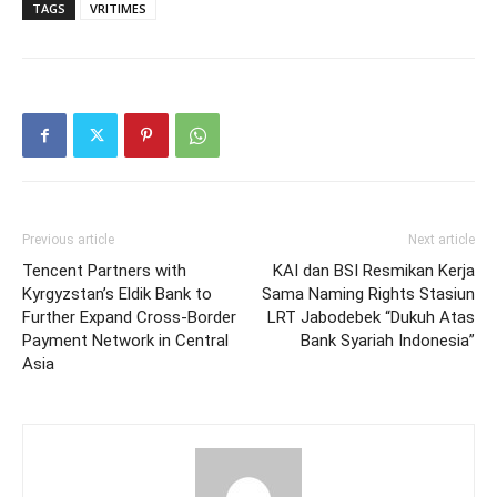
TAGS
VRITIMES
Previous article
Next article
Tencent Partners with
KAI dan BSI Resmikan Kerja
Kyrgyzstan’s Eldik Bank to
Sama Naming Rights Stasiun
Further Expand Cross-Border
LRT Jabodebek “Dukuh Atas
Payment Network in Central
Bank Syariah Indonesia”
Asia