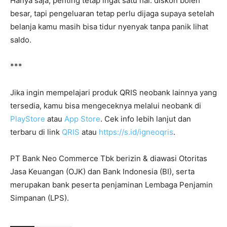
Hanya saja, penting tetap ingat satu hal: diskon boleh
besar, tapi pengeluaran tetap perlu dijaga supaya setelah
belanja kamu masih bisa tidur nyenyak tanpa panik lihat
saldo.
***
Jika ingin mempelajari produk QRIS neobank lainnya yang
tersedia, kamu bisa mengeceknya melalui neobank di
PlayStore
atau
App Store
. Cek info lebih lanjut dan
terbaru di link
QRIS
atau
https://s.id/igneoqris
.
PT Bank Neo Commerce Tbk berizin & diawasi Otoritas
Jasa Keuangan (OJK) dan Bank Indonesia (BI), serta
merupakan bank peserta penjaminan Lembaga Penjamin
Simpanan (LPS).⁣