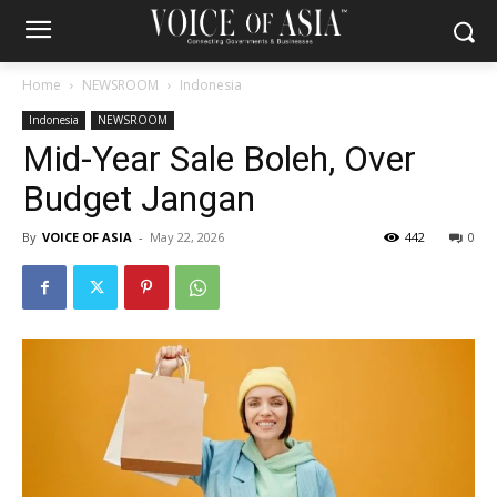
Home
NEWSROOM
Indonesia
Indonesia
NEWSROOM
Mid-Year Sale Boleh, Over
Budget Jangan
By
VOICE OF ASIA
-
May 22, 2026
442
0