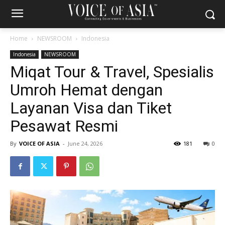
Home
NEWSROOM
Indonesia
Indonesia
NEWSROOM
Miqat Tour & Travel, Spesialis
Umroh Hemat dengan
Layanan Visa dan Tiket
Pesawat Resmi
By
VOICE OF ASIA
-
June 24, 2026
181
0