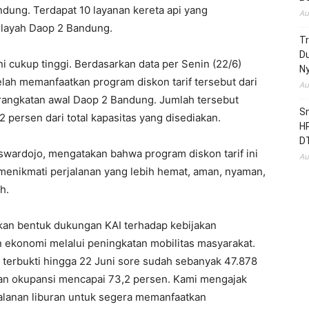
dung. Terdapat 10 layanan kereta api yang
Au
ilayah Daop 2 Bandung.
T
D
 cukup tinggi. Berdasarkan data per Senin (22/6)
N
elah memanfaatkan program diskon tarif tersebut dari
Au
berangkatan awal Daop 2 Bandung. Jumlah tersebut
Sm
 persen dari total kapasitas yang disediakan.
HR
D
ardojo, mengatakan bahwa program diskon tarif ini
Au
enikmati perjalanan yang lebih hemat, aman, nyaman,
h.
akan bentuk dukungan KAI terhadap kebijakan
konomi melalui peningkatan mobilitas masyarakat.
 terbukti hingga 22 Juni sore sudah sebanyak 47.878
an okupansi mencapai 73,2 persen. Kami mengajak
lanan liburan untuk segera memanfaatkan