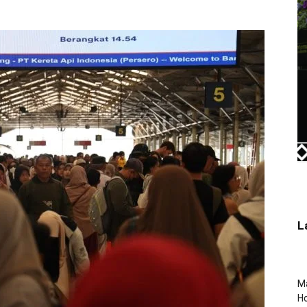
L
Ma
Ho