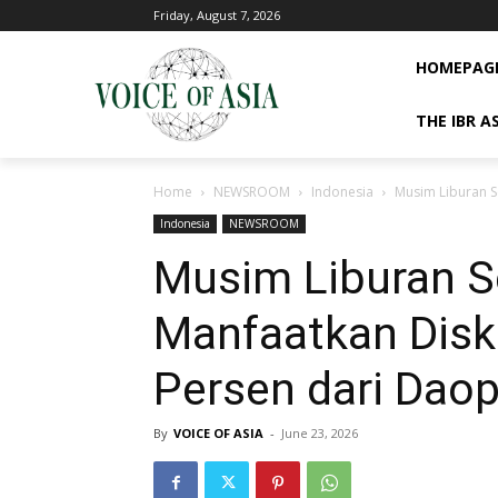
Friday, August 7, 2026
HOMEPAG
THE IBR A
Home
NEWSROOM
Indonesia
Musim Liburan Se
Indonesia
NEWSROOM
Musim Liburan S
Manfaatkan Disko
Persen dari Dao
By
VOICE OF ASIA
-
June 23, 2026