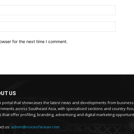
owser for the next time I comment.
UT US
 portal that showcases the latest news and developments from busines
nments across Southeast Asia, with specialised sections and country-fo
 that offer profiling, branding, advertising and digital marketing opportunit
ct us:
admin@voiceofasean.com