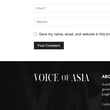
Save my name, email, and website in this br
ABO
A web
gover
pages
Conta