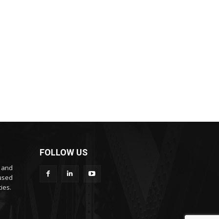
FOLLOW US
s and
cused
ies.