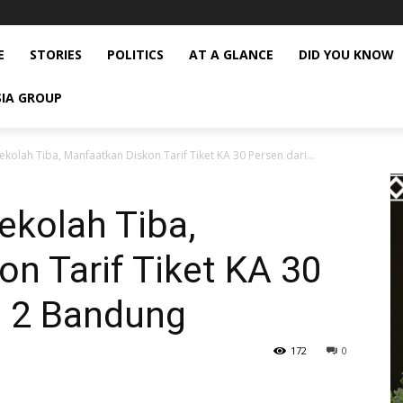
E
STORIES
POLITICS
AT A GLANCE
DID YOU KNOW
SIA GROUP
kolah Tiba, Manfaatkan Diskon Tarif Tiket KA 30 Persen dari...
ekolah Tiba,
n Tarif Tiket KA 30
p 2 Bandung
172
0