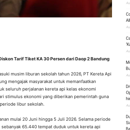
Au
Co
Al
Au
Ca
‘K
Au
iskon Tarif Tiket KA 30 Persen dari Daop 2 Bandung
Me
Bu
suki musim liburan sekolah tahun 2026, PT Kereta Api
Au
dung mengajak masyarakat untuk memanfaatkan
Di
uk seluruh perjalanan kereta api kelas ekonomi
Op
ari stimulus ekonomi yang diberikan pemerintah guna
hi
eriode libur sekolah.
Au
Du
anan mulai 20 Juni hingga 5 Juli 2026. Selama periode
Si
 sebanyak 65.440 tempat duduk untuk kereta api
B