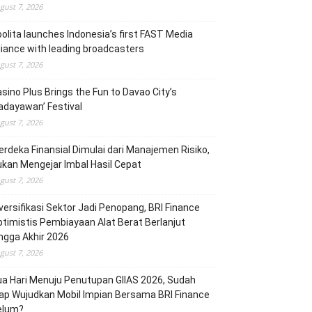
gust 7, 2026
olita launches Indonesia’s first FAST Media
liance with leading broadcasters
gust 7, 2026
sino Plus Brings the Fun to Davao City’s
adayawan’ Festival
gust 7, 2026
rdeka Finansial Dimulai dari Manajemen Risiko,
kan Mengejar Imbal Hasil Cepat
gust 7, 2026
versifikasi Sektor Jadi Penopang, BRI Finance
timistis Pembiayaan Alat Berat Berlanjut
ngga Akhir 2026
gust 7, 2026
a Hari Menuju Penutupan GIIAS 2026, Sudah
ap Wujudkan Mobil Impian Bersama BRI Finance
elum?