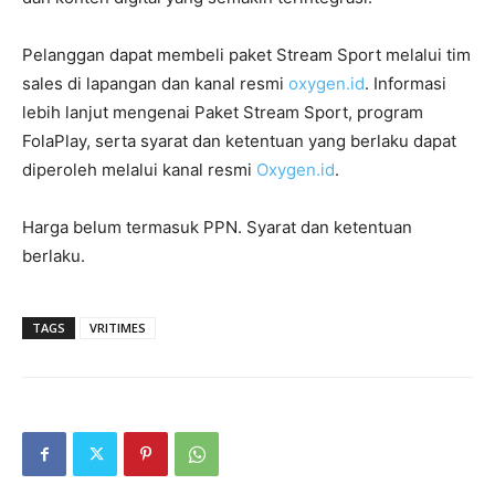
Pelanggan dapat membeli paket Stream Sport melalui tim
sales di lapangan dan kanal resmi
oxygen.id
. Informasi
lebih lanjut mengenai Paket Stream Sport, program
FolaPlay, serta syarat dan ketentuan yang berlaku dapat
diperoleh melalui kanal resmi
Oxygen.id
.
Harga belum termasuk PPN. Syarat dan ketentuan
berlaku.
TAGS
VRITIMES