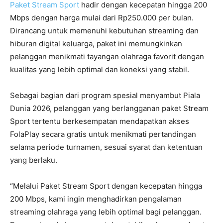
Paket Stream Sport
hadir dengan kecepatan hingga 200
Mbps dengan harga mulai dari Rp250.000 per bulan.
Dirancang untuk memenuhi kebutuhan streaming dan
hiburan digital keluarga, paket ini memungkinkan
pelanggan menikmati tayangan olahraga favorit dengan
kualitas yang lebih optimal dan koneksi yang stabil.
Sebagai bagian dari program spesial menyambut Piala
Dunia 2026, pelanggan yang berlangganan paket Stream
Sport tertentu berkesempatan mendapatkan akses
FolaPlay secara gratis untuk menikmati pertandingan
selama periode turnamen, sesuai syarat dan ketentuan
yang berlaku.
“Melalui Paket Stream Sport dengan kecepatan hingga
200 Mbps, kami ingin menghadirkan pengalaman
streaming olahraga yang lebih optimal bagi pelanggan.