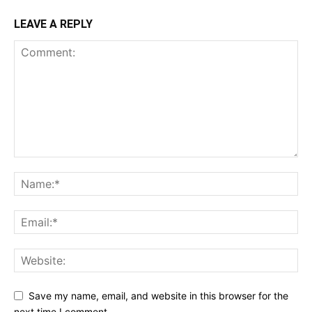
LEAVE A REPLY
Save my name, email, and website in this browser for the
next time I comment.