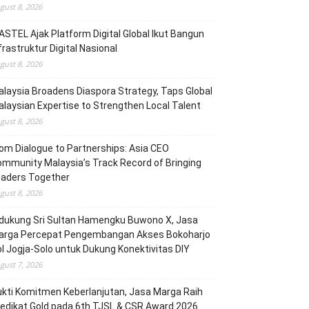
gust 8, 2026
STEL Ajak Platform Digital Global Ikut Bangun
frastruktur Digital Nasional
gust 8, 2026
laysia Broadens Diaspora Strategy, Taps Global
laysian Expertise to Strengthen Local Talent
gust 8, 2026
om Dialogue to Partnerships: Asia CEO
mmunity Malaysia’s Track Record of Bringing
eaders Together
gust 8, 2026
dukung Sri Sultan Hamengku Buwono X, Jasa
arga Percepat Pengembangan Akses Bokoharjo
l Jogja-Solo untuk Dukung Konektivitas DIY
gust 7, 2026
kti Komitmen Keberlanjutan, Jasa Marga Raih
edikat Gold pada 6th TJSL & CSR Award 2026