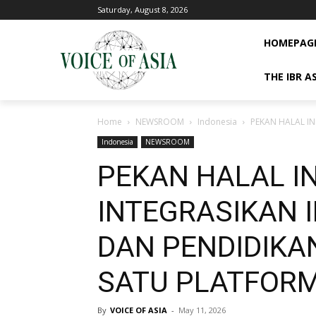
Saturday, August 8, 2026
HOMEPAG
THE IBR A
Home
NEWSROOM
Indonesia
PEKAN HALAL IN
Indonesia
NEWSROOM
PEKAN HALAL I
INTEGRASIKAN 
DAN PENDIDIKA
SATU PLATFORM
By
VOICE OF ASIA
-
May 11, 2026