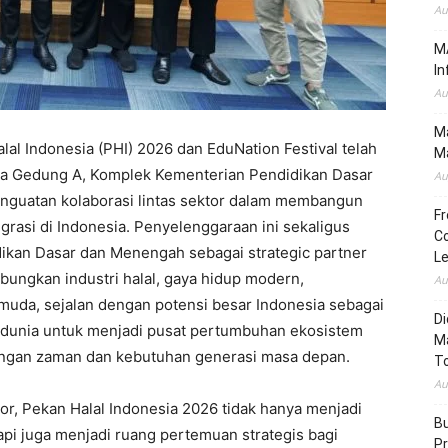
Au
MA
In
Au
Ma
al Indonesia (PHI) 2026 dan EduNation Festival telah
Ma
ma Gedung A, Komplek Kementerian Pendidikan Dasar
Au
guatan kolaborasi lintas sektor dalam membangun
Fr
grasi di Indonesia. Penyelenggaraan ini sekaligus
Co
kan Dasar dan Menengah sebagai strategic partner
L
ungkan industri halal, gaya hidup modern,
Au
uda, sejalan dengan potensi besar Indonesia sebagai
Di
i dunia untuk menjadi pusat pertumbuhan ekosistem
M
angan zaman dan kebutuhan generasi masa depan.
To
Au
or, Pekan Halal Indonesia 2026 tidak hanya menjadi
Bu
api juga menjadi ruang pertemuan strategis bagi
Pr