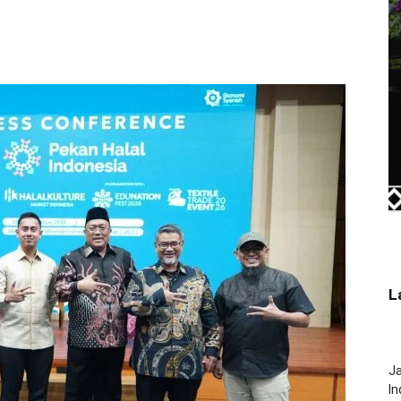
L
J
In