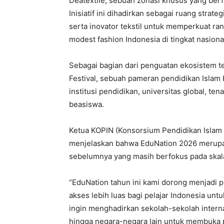
Deatextile, sebuah zonasi khusus yang berf
Inisiatif ini dihadirkan sebagai ruang stra
serta inovator tekstil untuk memperkuat 
modest fashion Indonesia di tingkat nasion
Sebagai bagian dari penguatan ekosistem 
Festival, sebuah pameran pendidikan Islam
institusi pendidikan, universitas global, te
beasiswa.
Ketua KOPIN (Konsorsium Pendidikan Islam I
menjelaskan bahwa EduNation 2026 merupak
sebelumnya yang masih berfokus pada skala
“EduNation tahun ini kami dorong menjadi 
akses lebih luas bagi pelajar Indonesia unt
ingin menghadirkan sekolah-sekolah interna
hingga negara-negara lain untuk membuka pe