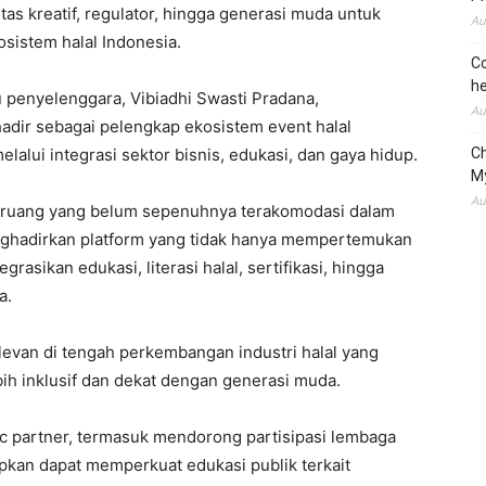
itas kreatif, regulator, hingga generasi muda untuk
Au
istem halal Indonesia.
Co
he
 penyelenggara, Vibiadhi Swasti Pradana,
Au
adir sebagai pelengkap ekosistem event halal
alui integrasi sektor bisnis, edukasi, dan gaya hidup.
C
M
Au
si ruang yang belum sepenuhnya terakomodasi dalam
nghadirkan platform yang tidak hanya mempertemukan
rasikan edukasi, literasi halal, sertifikasi, hingga
a.
levan di tengah perkembangan industri halal yang
ih inklusif dan dekat dengan generasi muda.
ic partner, termasuk mendorong partisipasi lembaga
kan dapat memperkuat edukasi publik terkait