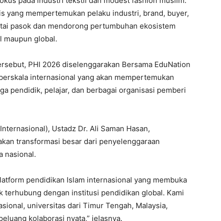
okus pada industri tekstil dan modest fashion muslim.
tegis yang mempertemukan pelaku industri, brand, buyer,
rantai pasok dan mendorong pertumbuhan ekosistem
al maupun global.
tersebut, PHI 2026 diselenggarakan Bersama EduNation
 berskala internasional yang akan mempertemukan
naga pendidik, pelajar, dan berbagai organisasi pemberi
nternasional), Ustadz Dr. Ali Saman Hasan,
an transformasi besar dari penyelenggaraan
 nasional.
platform pendidikan Islam internasional yang membuka
uk terhubung dengan institusi pendidikan global. Kami
sional, universitas dari Timur Tengah, Malaysia,
luang kolaborasi nyata,” jelasnya.