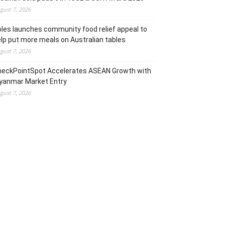
gust 7, 2026
les launches community food relief appeal to
lp put more meals on Australian tables
gust 7, 2026
heckPointSpot Accelerates ASEAN Growth with
yanmar Market Entry
gust 7, 2026