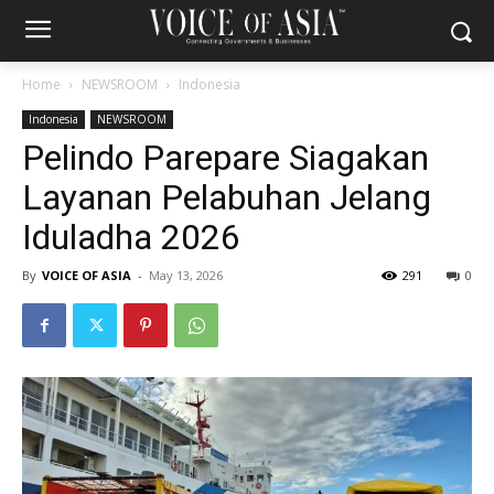
Home
NEWSROOM
Indonesia
Indonesia
NEWSROOM
Pelindo Parepare Siagakan
Layanan Pelabuhan Jelang
Iduladha 2026
By
VOICE OF ASIA
-
May 13, 2026
291
0