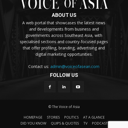
ABOUT US
A web portal that showcases the latest news
and developments from business and
governments across Southeast Asia, with
specialised sections and country-focused pages
that offer profiling, branding, advertising and
digital marketing opportunities.
Contact us:
admin@voiceofasean.com
FOLLOW US
© The Voice of Asia
HOMEPAGE
STORIES
POLITICS
AT A GLANCE
DID YOU KNOW
QUIPS & QUOTES
TV
PODCAST