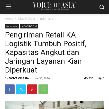
Home
NEWSROOM
Indonesia
Indonesia
NEWSROOM
Pengiriman Retail KAI
Logistik Tumbuh Positif,
Kapasitas Angkut dan
Jaringan Layanan Kian
Diperkuat
By
VOICE OF ASIA
-
June 30, 2026
135
0