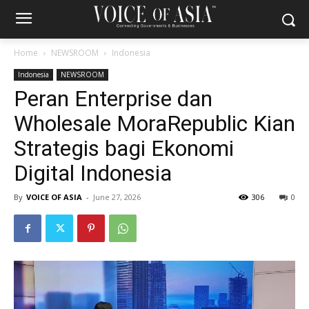
Home
NEWSROOM
Indonesia
Indonesia
NEWSROOM
Peran Enterprise dan
Wholesale MoraRepublic Kian
Strategis bagi Ekonomi
Digital Indonesia
By
VOICE OF ASIA
-
June 27, 2026
306
0