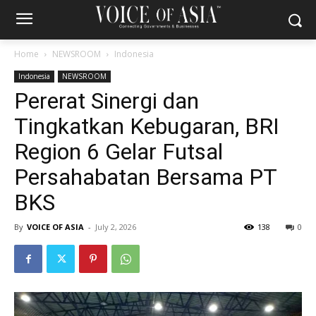
Home
NEWSROOM
Indonesia
Indonesia
NEWSROOM
Pererat Sinergi dan
Tingkatkan Kebugaran, BRI
Region 6 Gelar Futsal
Persahabatan Bersama PT
BKS
By
VOICE OF ASIA
-
July 2, 2026
138
0