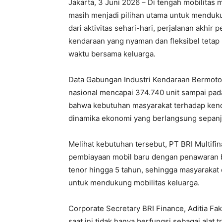
Jakarta, 3 Juni 2026 – Di tengah mobilitas 
masih menjadi pilihan utama untuk menduk
dari aktivitas sehari-hari, perjalanan akhi
kendaraan yang nyaman dan fleksibel tetap
waktu bersama keluarga.
Data Gabungan Industri Kendaraan Bermoto
nasional mencapai 374.740 unit sampai pad
bahwa kebutuhan masyarakat terhadap kend
dinamika ekonomi yang berlangsung sepanja
Melihat kebutuhan tersebut, PT BRI Multif
pembiayaan mobil baru dengan penawaran bu
tenor hingga 5 tahun, sehingga masyaraka
untuk mendukung mobilitas keluarga.
Corporate Secretary BRI Finance, Aditia F
saat ini tidak hanya berfungsi sebagai alat 