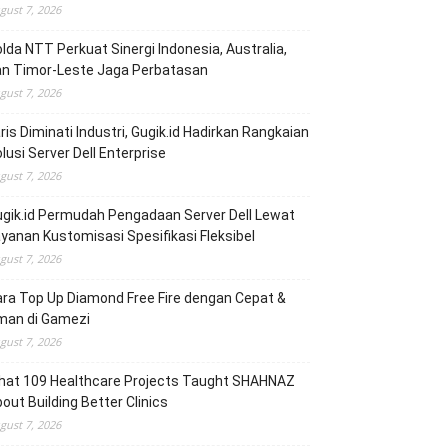
gust 7, 2026
lda NTT Perkuat Sinergi Indonesia, Australia,
an Timor-Leste Jaga Perbatasan
gust 7, 2026
ris Diminati Industri, Gugik.id Hadirkan Rangkaian
lusi Server Dell Enterprise
gust 7, 2026
gik.id Permudah Pengadaan Server Dell Lewat
yanan Kustomisasi Spesifikasi Fleksibel
gust 7, 2026
ra Top Up Diamond Free Fire dengan Cepat &
man di Gamezi
gust 7, 2026
hat 109 Healthcare Projects Taught SHAHNAZ
out Building Better Clinics
gust 7, 2026