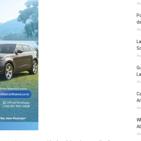
Au
Po
d
Au
La
So
Au
Gu
La
Au
Ca
A
Au
W
Ab
Au