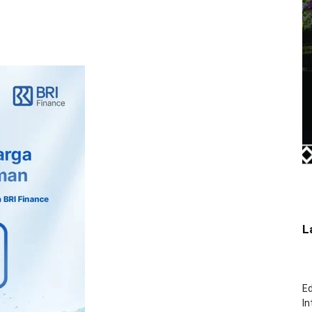
L
Ed
In