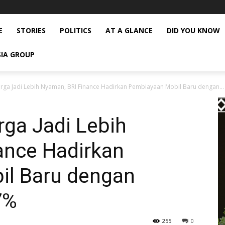
E
STORIES
POLITICS
AT A GLANCE
DID YOU KNOW
SIA GROUP
arga Jadi Lebih Nyaman, BRI Finance Hadirkan Pembiayaan Mobil Baru dengan...
rga Jadi Lebih
ance Hadirkan
il Baru dengan
7%
255
0