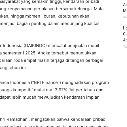
masyarakat yang semakin tinggi, kendaraan pribadi
A 
ung kenyamanan perjalanan bersama keluarga. Mulai
Ma
r pekan, hingga momen liburan, kebutuhan akan
Au
 menjadi bagian penting dalam menunjang kualitas
H
Gl
Am
r Indonesia (GAIKINDO) mencatat penjualan mobil
Au
a semester I 2025. Angka tersebut menunjukkan
araan roda empat masih terjaga di tengah berbagai
ng tahun ini.
inance Indonesia (“BRI Finance”) menghadirkan program
nga kompetitif mulai dari 3,97% flat per tahun dan
t dapat lebih mudah mewujudkan kendaraan impian
akhri Ramadhani, mengatakan bahwa kendaraan pribadi
transportasi, tetapi juga menjadi bagian dari gaya hidup