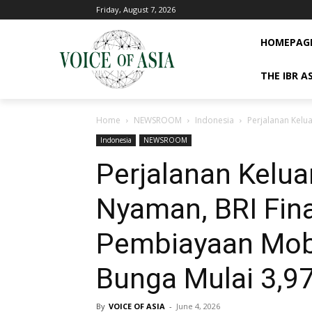
Friday, August 7, 2026
HOMEPAG
THE IBR A
Home
NEWSROOM
Indonesia
Perjalanan Kelu
Indonesia
NEWSROOM
Perjalanan Kelua
Nyaman, BRI Fin
Pembiayaan Mob
Bunga Mulai 3,9
By
VOICE OF ASIA
-
June 4, 2026