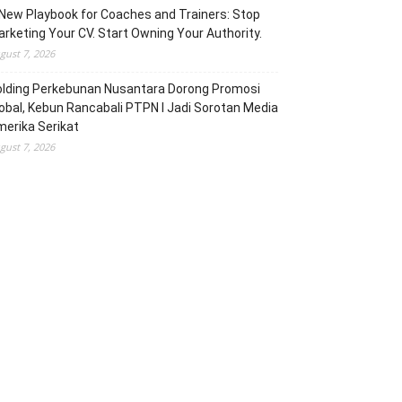
New Playbook for Coaches and Trainers: Stop
rketing Your CV. Start Owning Your Authority.
gust 7, 2026
olding Perkebunan Nusantara Dorong Promosi
obal, Kebun Rancabali PTPN I Jadi Sorotan Media
erika Serikat
gust 7, 2026