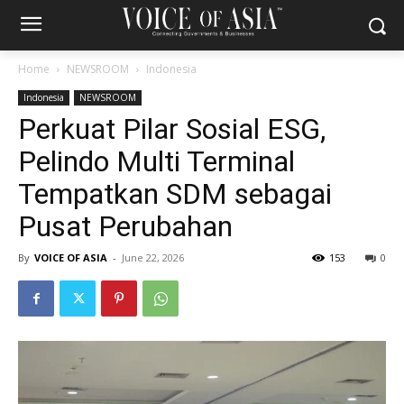
Home
NEWSROOM
Indonesia
Indonesia
NEWSROOM
Perkuat Pilar Sosial ESG,
Pelindo Multi Terminal
Tempatkan SDM sebagai
Pusat Perubahan
By
VOICE OF ASIA
-
June 22, 2026
153
0