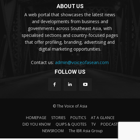
ABOUT US
A web portal that showcases the latest news
and developments from business and
governments across Southeast Asia, with
specialised sections and country-focused pages
that offer profiling, branding, advertising and
digital marketing opportunities.
Contact us:
admin@voiceofasean.com
FOLLOW US
© The Voice of Asia
HOMEPAGE
STORIES
POLITICS
AT A GLANCE
DID YOU KNOW
QUIPS & QUOTES
TV
PODCAST
NEWSROOM
The IBR Asia Group