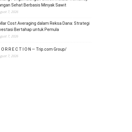
angan Sehat Berbasis Minyak Sawit
gust 7, 2026
llar Cost Averaging dalam Reksa Dana: Strategi
vestasi Bertahap untuk Pemula
gust 7, 2026
 O R R E C T I O N — Trip.com Group/
gust 7, 2026