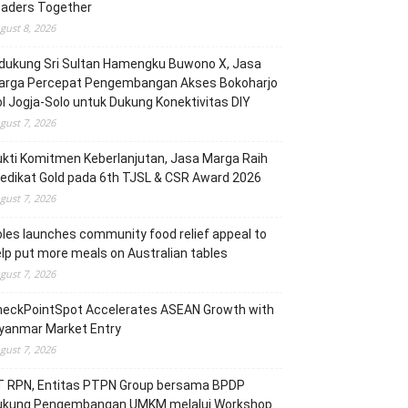
eaders Together
gust 8, 2026
dukung Sri Sultan Hamengku Buwono X, Jasa
arga Percepat Pengembangan Akses Bokoharjo
l Jogja-Solo untuk Dukung Konektivitas DIY
gust 7, 2026
kti Komitmen Keberlanjutan, Jasa Marga Raih
edikat Gold pada 6th TJSL & CSR Award 2026
gust 7, 2026
les launches community food relief appeal to
lp put more meals on Australian tables
gust 7, 2026
heckPointSpot Accelerates ASEAN Growth with
yanmar Market Entry
gust 7, 2026
T RPN, Entitas PTPN Group bersama BPDP
ukung Pengembangan UMKM melalui Workshop