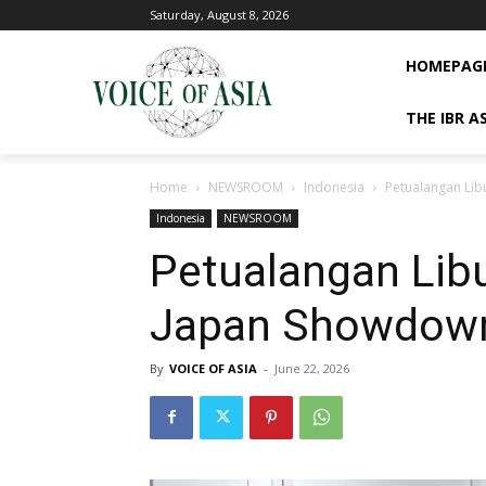
Saturday, August 8, 2026
HOMEPAG
THE IBR A
Home
NEWSROOM
Indonesia
Petualangan Lib
Indonesia
NEWSROOM
Petualangan Libu
Japan Showdown
By
VOICE OF ASIA
-
June 22, 2026