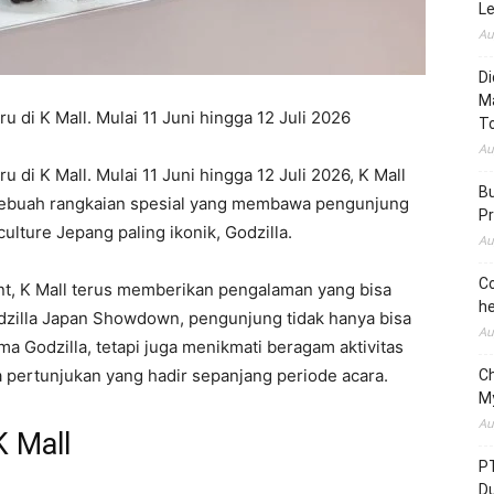
L
Au
Di
M
eru di K Mall. Mulai 11 Juni hingga 12 Juli 2026
To
Au
ru di K Mall. Mulai 11 Juni hingga 12 Juli 2026, K Mall
Bu
ebuah rangkaian spesial yang membawa pengunjung
Pr
ulture Jepang paling ikonik, Godzilla.
Au
Co
ent, K Mall terus memberikan pengalaman yang bisa
he
odzilla Japan Showdown, pengunjung tidak hanya bisa
Au
ma Godzilla, tetapi juga menikmati beragam aktivitas
a pertunjukan yang hadir sepanjang periode acara.
C
M
Au
K Mall
P
D