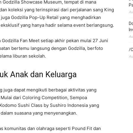
lah Godzilla Showcase Museum, tempat di mana
P
an koleksi yang terinspirasi dari perjalanan sang King
Au
a juga Godzilla Pop-Up Retail yang menghadirkan
Do
 eksklusif yang hanya hadir selama event berlangsung.
In
Au
Godzilla Fan Meet setiap akhir pekan mulai 27 Juni
atan bertemu langsung dengan Godzilla, berfoto
/C
ama liburan sekolah.
Au
tuk Anak dan Keluarga
g juga dapat mengikuti berbagai aktivitas yang
 Mulai dari Coloring Competition, Sempoa
Kodomo Sushi Class by Sushiro Indonesia yang
n dalam suasana yang menyenangkan.
itas komunitas dan olahraga seperti Pound Fit dan