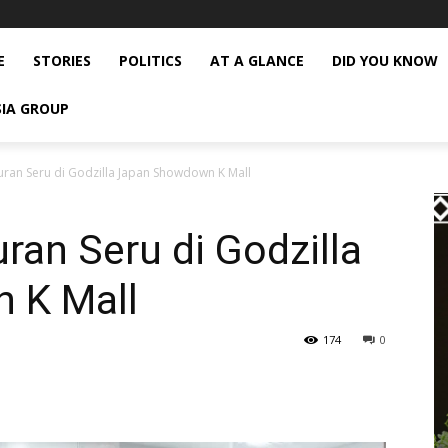
E
STORIES
POLITICS
AT A GLANCE
DID YOU KNOW
SIA GROUP
uran Seru di Godzilla Japan Showdown K Mall
ran Seru di Godzilla
 K Mall
174
0