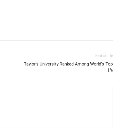
Next article
Taylor’s University Ranked Among World’s Top
1%