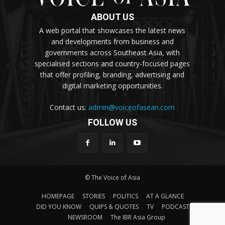
ABOUT US
A web portal that showcases the latest news
and developments from business and
governments across Southeast Asia, with
specialised sections and country-focused pages
that offer profiling, branding, advertising and
digital marketing opportunities.
Contact us:
admin@voiceofasean.com
FOLLOW US
© The Voice of Asia
HOMEPAGE
STORIES
POLITICS
AT A GLANCE
DID YOU KNOW
QUIPS & QUOTES
TV
PODCAST
NEWSROOM
The IBR Asia Group