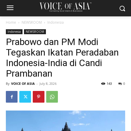
Home
NEWSROOM
Indonesia
Indonesia
NEWSROOM
Prabowo dan PM Modi
Tegaskan Ikatan Peradaban
Indonesia-India di Candi
Prambanan
By
VOICE OF ASIA
-
July 8, 2026
143
0