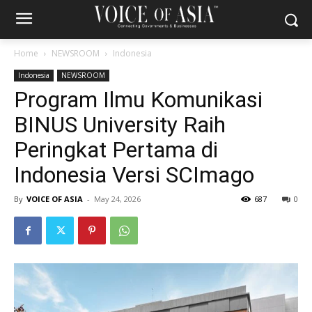
Home
NEWSROOM
Indonesia
Indonesia
NEWSROOM
Program Ilmu Komunikasi
BINUS University Raih
Peringkat Pertama di
Indonesia Versi SCImago
By
VOICE OF ASIA
-
May 24, 2026
687
0