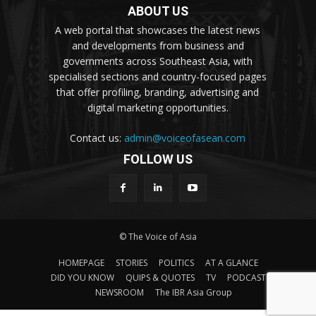
ABOUT US
A web portal that showcases the latest news
and developments from business and
governments across Southeast Asia, with
specialised sections and country-focused pages
that offer profiling, branding, advertising and
digital marketing opportunities.
Contact us:
admin@voiceofasean.com
FOLLOW US
© The Voice of Asia
HOMEPAGE
STORIES
POLITICS
AT A GLANCE
DID YOU KNOW
QUIPS & QUOTES
TV
PODCAST
NEWSROOM
The IBR Asia Group