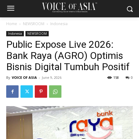
Home
NEWSROOM
Indonesia
Indonesia
NEWSROOM
Public Expose Live 2026:
Bank Raya (AGRO) Optimis
Bisnis Digital Tumbuh Positif
By
VOICE OF ASIA
-
June 9, 2026
158
0