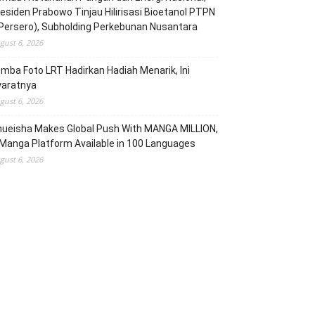
esiden Prabowo Tinjau Hilirisasi Bioetanol PTPN
(Persero), Subholding Perkebunan Nusantara
gust 6, 2026
mba Foto LRT Hadirkan Hadiah Menarik, Ini
yaratnya
gust 6, 2026
hueisha Makes Global Push With MANGA MILLION,
Manga Platform Available in 100 Languages
gust 6, 2026