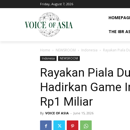
Friday, August 7, 2026
HOMEPAG
THE IBR A
Home
NEWSROOM
Indonesia
Rayakan Piala D
Indonesia
NEWSROOM
Rayakan Piala Du
Hadirkan Game In
Rp1 Miliar
By
VOICE OF ASIA
-
June 15, 2026