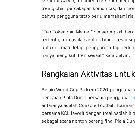
Menurut Calvin, fenomena tersebut menunj
tren global, percakapan komunitas, dan m
bahwa pengguna tetap perlu memahami risiko
“Fan Token dan Meme Coin sering kali be
tertentu, termasuk event olahraga besar se
untuk diamati, tetapi pengguna tetap perlu 
hanya mengikuti tren sesaat,” kata Calvin.
Rangkaian Aktivitas untu
Selain World Cup Pick’em 2026, pengguna ju
perayaan Piala Dunia bersama pengguna
To
antaranya adalah Console Football Tournam
bersama KOL favorit dengan total hadiah hi
sebagai acara nonton bareng final Piala Du