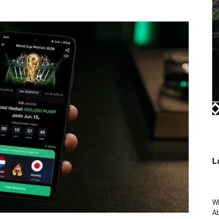
L
W
Ab