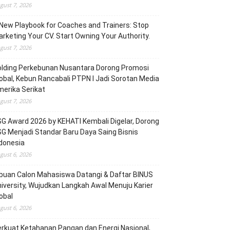
gust 7, 2026
New Playbook for Coaches and Trainers: Stop
rketing Your CV. Start Owning Your Authority.
gust 7, 2026
olding Perkebunan Nusantara Dorong Promosi
obal, Kebun Rancabali PTPN I Jadi Sorotan Media
erika Serikat
gust 7, 2026
G Award 2026 by KEHATI Kembali Digelar, Dorong
G Menjadi Standar Baru Daya Saing Bisnis
donesia
gust 6, 2026
buan Calon Mahasiswa Datangi & Daftar BINUS
iversity, Wujudkan Langkah Awal Menuju Karier
obal
gust 6, 2026
rkuat Ketahanan Pangan dan Energi Nasional,