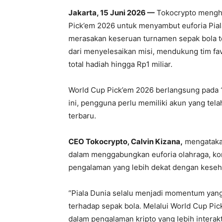
Jakarta, 15 Juni 2026 —
Tokocrypto menghad
Pick’em 2026 untuk menyambut euforia Piala 
merasakan keseruan turnamen sepak bola ter
dari menyelesaikan misi, mendukung tim fa
total hadiah hingga Rp1 miliar.
World Cup Pick’em 2026 berlangsung pada 12
ini, pengguna perlu memiliki akun yang tela
terbaru.
CEO Tokocrypto, Calvin Kizana,
mengatakan
dalam menggabungkan euforia olahraga, komu
pengalaman yang lebih dekat dengan keseh
“Piala Dunia selalu menjadi momentum yan
terhadap sepak bola. Melalui World Cup Pi
dalam pengalaman kripto yang lebih interakt