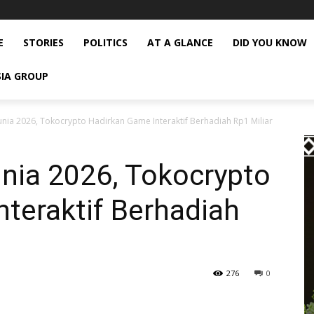
E
STORIES
POLITICS
AT A GLANCE
DID YOU KNOW
SIA GROUP
unia 2026, Tokocrypto Hadirkan Game Interaktif Berhadiah Rp1 Miliar
nia 2026, Tokocrypto
teraktif Berhadiah
276
0