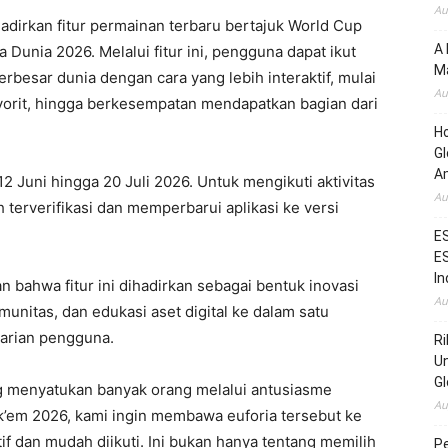
Au
irkan fitur permainan terbaru bertajuk World Cup
A 
Dunia 2026. Melalui fitur ini, pengguna dapat ikut
Ma
besar dunia dengan cara yang lebih interaktif, mulai
Au
vorit, hingga berkesempatan mendapatkan bagian dari
H
Gl
Am
 Juni hingga 20 Juli 2026. Untuk mengikuti aktivitas
Au
h terverifikasi dan memperbarui aplikasi ke versi
ES
ES
In
 bahwa fitur ini dihadirkan sebagai bentuk inovasi
Au
nitas, dan edukasi aset digital ke dalam satu
arian pengguna.
Ri
Un
Gl
g menyatukan banyak orang melalui antusiasme
Au
ck’em 2026, kami ingin membawa euforia tersebut ke
if dan mudah diikuti. Ini bukan hanya tentang memilih
Pe