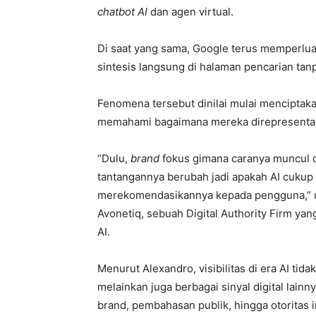
chatbot AI
dan agen virtual.
Di saat yang sama, Google terus memperlua
sintesis langsung di halaman pencarian 
Fenomena tersebut dinilai mulai menciptak
memahami bagaimana mereka direpresentasik
“Dulu,
brand
fokus gimana caranya muncul 
tantangannya berubah jadi apakah AI cuku
merekomendasikannya kepada pengguna,” uj
Avonetiq, sebuah Digital Authority Firm yan
AI.
Menurut Alexandro, visibilitas di era AI tid
melainkan juga berbagai sinyal digital lainn
brand, pembahasan publik, hingga otoritas in