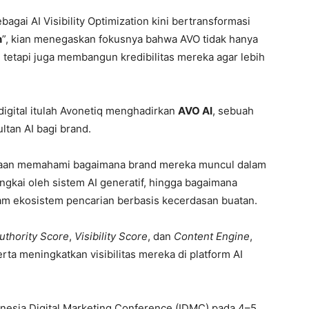
agai AI Visibility Optimization kini bertransformasi
n
”, kian menegaskan fokusnya bahwa AVO tidak hanya
tetapi juga membangun kredibilitas mereka agar lebih
 digital itulah Avonetiq menghadirkan
AVO AI
, sebuah
ltan AI bagi brand.
haan memahami bagaimana brand mereka muncul dalam
ngkai oleh sistem AI generatif, hingga bagaimana
am ekosistem pencarian berbasis kecerdasan buatan.
uthority Score
,
Visibility Score
, dan
Content Engine
,
ta meningkatkan visibilitas mereka di platform AI
onesia Digital Marketing Conference (IDMC) pada 4–5