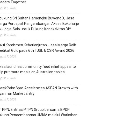
eaders Together
gust 8, 2026
dukung Sri Sultan Hamengku Buwono X, Jasa
arga Percepat Pengembangan Akses Bokoharjo
l Jogja-Solo untuk Dukung Konektivitas DIY
gust 7, 2026
kti Komitmen Keberlanjutan, Jasa Marga Raih
edikat Gold pada 6th TJSL & CSR Award 2026
gust 7, 2026
les launches community food relief appeal to
lp put more meals on Australian tables
gust 7, 2026
heckPointSpot Accelerates ASEAN Growth with
yanmar Market Entry
gust 7, 2026
T RPN, Entitas PTPN Group bersama BPDP
ukung Pengembangan UMKM melalui Workshop