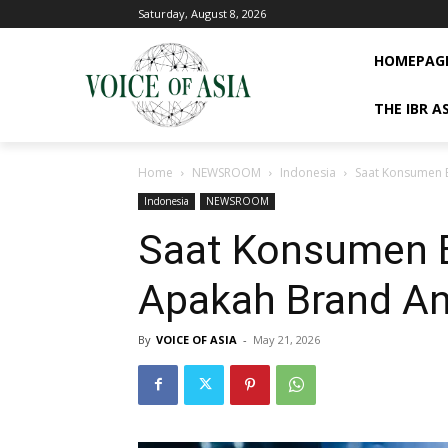
Saturday, August 8, 2026
HOMEPAG
THE IBR A
Home
NEWSROOM
Indonesia
Saat Konsumen B
Indonesia
NEWSROOM
Saat Konsumen B
Apakah Brand An
By
VOICE OF ASIA
-
May 21, 2026