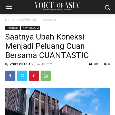
Home
NEWSROOM
Indonesia
Indonesia
NEWSROOM
Saatnya Ubah Koneksi
Menjadi Peluang Cuan
Bersama CUANTASTIC
By
VOICE OF ASIA
-
June 19, 2026
281
0