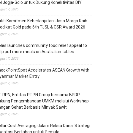
l Jogja-Solo untuk Dukung Konektivitas DIY
gust 7, 2026
kti Komitmen Keberlanjutan, Jasa Marga Raih
edikat Gold pada 6th TJSL & CSR Award 2026
gust 7, 2026
les launches community food relief appeal to
lp put more meals on Australian tables
gust 7, 2026
heckPointSpot Accelerates ASEAN Growth with
yanmar Market Entry
gust 7, 2026
T RPN, Entitas PTPN Group bersama BPDP
ukung Pengembangan UMKM melalui Workshop
angan Sehat Berbasis Minyak Sawit
gust 7, 2026
llar Cost Averaging dalam Reksa Dana: Strategi
vestasi Bertahap untuk Pemula