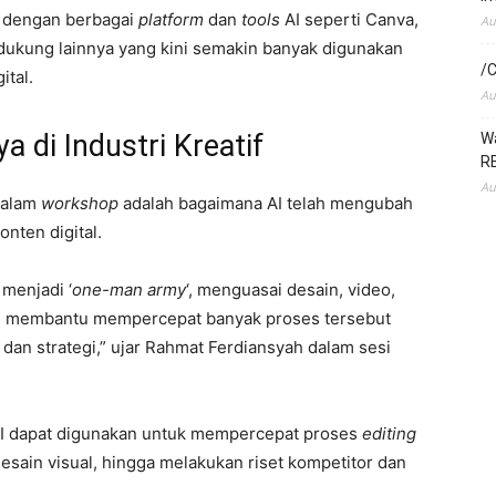
n dengan berbagai
platform
dan
tools
AI seperti Canva,
Au
ndukung lainnya yang kini semakin banyak digunakan
/C
ital.
Au
 di Industri Kreatif
Wa
RE
Au
dalam
workshop
adalah bagaimana AI telah mengubah
nten digital.
t menjadi ‘
one-man army
‘, menguasai desain, video,
. AI membantu mempercepat banyak proses tersebut
 dan strategi,” ujar Rahmat Ferdiansyah dalam sesi
AI dapat digunakan untuk mempercepat proses
editing
sain visual, hingga melakukan riset kompetitor dan