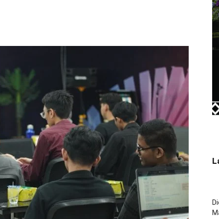
L
Di
M