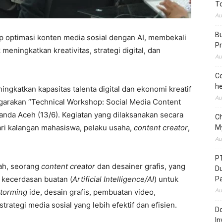
To
Au
Bu
 optimasi konten media sosial dengan AI, membekali
Pr
eningkatkan kreativitas, strategi digital, dan
Au
Co
he
ngkatkan kapasitas talenta digital dan ekonomi kreatif
Au
garakan “Technical Workshop: Social Media Content
Banda Aceh (13/6). Kegiatan yang dilaksanakan secara
C
ri kalangan mahasiswa, pelaku usaha,
content creator
,
M
Au
P
ah, seorang
content creator
dan desainer grafis, yang
D
 kecerdasan buatan (
Artificial Intelligence/AI
) untuk
P
Au
storming
ide, desain grafis, pembuatan video,
tegi media sosial yang lebih efektif dan efisien.
Do
In