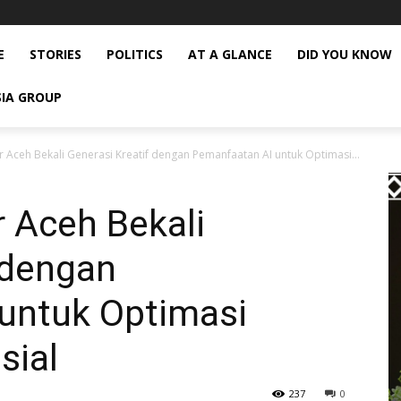
E
STORIES
POLITICS
AT A GLANCE
DID YOU KNOW
SIA GROUP
r Aceh Bekali Generasi Kreatif dengan Pemanfaatan AI untuk Optimasi...
 Aceh Bekali
 dengan
untuk Optimasi
sial
237
0