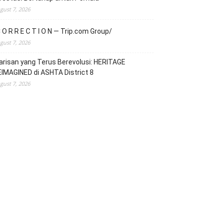
gust 7, 2026
 O R R E C T I O N — Trip.com Group/
gust 7, 2026
risan yang Terus Berevolusi: HERITAGE
IMAGINED di ASHTA District 8
gust 7, 2026