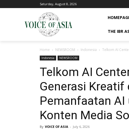
Saturday, August 8, 2026
HOMEPAG
THE IBR A
Home
NEWSROOM
Indonesia
Telkom AI Cente
Indonesia
NEWSROOM
Telkom AI Center
Generasi Kreatif
Pemanfaatan AI 
Konten Media So
By
VOICE OF ASIA
-
July 6, 2026