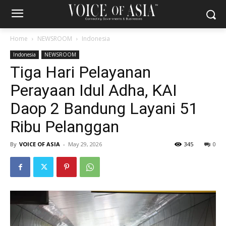
Home
NEWSROOM
Indonesia
Indonesia
NEWSROOM
Tiga Hari Pelayanan
Perayaan Idul Adha, KAI
Daop 2 Bandung Layani 51
Ribu Pelanggan
By
VOICE OF ASIA
-
May 29, 2026
345
0