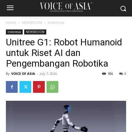
Home
NEWSROOM
Indonesia
Indonesia
NEWSROOM
Unitree G1: Robot Humanoid
untuk Riset AI dan
Pengembangan Robotika
By
VOICE OF ASIA
-
July 7, 2026
186
0