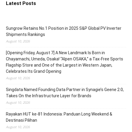
Latest Posts
Sungrow Retains No.1 Position in 2025 S&P Global PV Inverter
Shipments Rankings
August 10, 2026
[Opening Friday, August 7] A New Landmark Is Born in
Chayamachi, Umeda, Osaka! “Alpen OSAKA,” a Tax-Free Sports
Flagship Store and One of the Largest in Western Japan,
Celebrates Its Grand Opening
August 10, 2026
Singdata Named Founding Data Partner in Synagie’s Geene 2.0,
Takes On the Infrastructure Layer for Brands
August 10, 2026
Rayakan HUT ke-81 Indonesia: Panduan Long Weekend &
Destinasi Pilihan
August 10, 2026