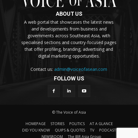
ABOUT US
A web portal that showcases the latest news
and developments from business and
governments across Southeast Asia, with
specialised sections and country-focused pages
that offer profiling, branding, advertising and
digital marketing opportunities.
Contact us:
admin@voiceofasean.com
FOLLOW US
© The Voice of Asia
HOMEPAGE
STORIES
POLITICS
AT A GLANCE
DID YOU KNOW
QUIPS & QUOTES
TV
PODCAST
NEWSROOM
The IBR Asia Group