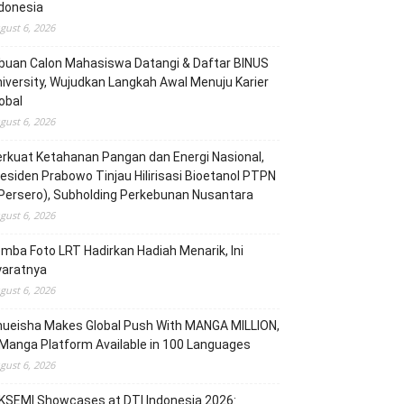
donesia
gust 6, 2026
buan Calon Mahasiswa Datangi & Daftar BINUS
iversity, Wujudkan Langkah Awal Menuju Karier
obal
gust 6, 2026
rkuat Ketahanan Pangan dan Energi Nasional,
esiden Prabowo Tinjau Hilirisasi Bioetanol PTPN
(Persero), Subholding Perkebunan Nusantara
gust 6, 2026
mba Foto LRT Hadirkan Hadiah Menarik, Ini
yaratnya
gust 6, 2026
hueisha Makes Global Push With MANGA MILLION,
Manga Platform Available in 100 Languages
gust 6, 2026
KSEMI Showcases at DTI Indonesia 2026: