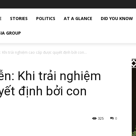
E
STORIES
POLITICS
AT A GLANCE
DID YOU KNOW
SIA GROUP
 Khi trải nghiệm cao cấp được quyết định bởi con...
n: Khi trải nghiệm
ết định bởi con
325
0