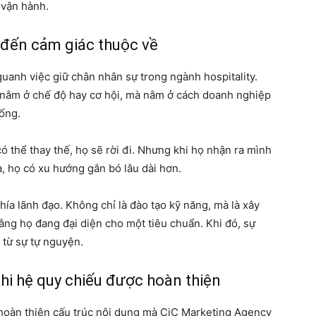
 vận hành.
 đến cảm giác thuộc về
quanh việc giữ chân nhân sự trong ngành hospitality.
nằm ở chế độ hay cơ hội, mà nằm ở cách doanh nghiệp
hống.
ó thể thay thế, họ sẽ rời đi. Nhưng khi họ nhận ra mình
a, họ có xu hướng gắn bó lâu dài hơn.
hía lãnh đạo. Không chỉ là đào tạo kỹ năng, mà là xây
ằng họ đang đại diện cho một tiêu chuẩn. Khi đó, sự
từ sự tự nguyện.
hi hệ quy chiếu được hoàn thiện
3 hoàn thiện cấu trúc nội dung mà CjC Marketing Agency