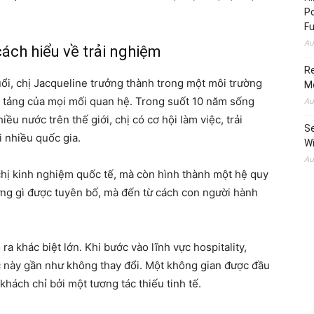
Po
Fu
Au
ách hiểu về trải nghiệm
Re
uổi, chị Jacqueline trưởng thành trong một môi trường
M
ền tảng của mọi mối quan hệ. Trong suốt 10 năm sống
Au
ều nước trên thế giới, chị có cơ hội làm việc, trải
Se
i nhiều quốc gia.
Wi
Au
chị kinh nghiệm quốc tế, mà còn hình thành một hệ quy
hững gì được tuyên bố, mà đến từ cách con người hành
 ra khác biệt lớn. Khi bước vào lĩnh vực hospitality,
 này gần như không thay đổi. Một không gian được đầu
hách chỉ bởi một tương tác thiếu tinh tế.