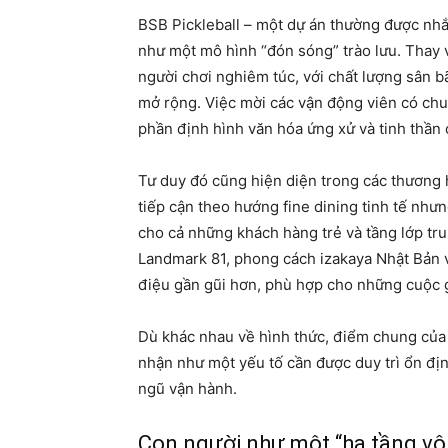
BSB Pickleball – một dự án thường được nhắ
như một mô hình “đón sóng” trào lưu. Thay 
người chơi nghiêm túc, với chất lượng sân b
mở rộng. Việc mời các vận động viên có chu
phần định hình văn hóa ứng xử và tinh thần
Tư duy đó cũng hiện diện trong các thương
tiếp cận theo hướng fine dining tinh tế như
cho cả những khách hàng trẻ và tầng lớp trun
Landmark 81, phong cách izakaya Nhật Bản 
điệu gần gũi hơn, phù hợp cho những cuộc g
Dù khác nhau về hình thức, điểm chung của
nhận như một yếu tố cần được duy trì ổn địn
ngũ vận hành.
Con người như một “hạ tầng vô