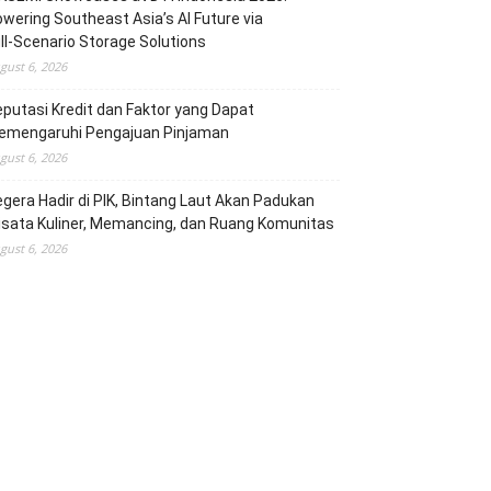
wering Southeast Asia’s AI Future via
ll‑Scenario Storage Solutions
gust 6, 2026
putasi Kredit dan Faktor yang Dapat
emengaruhi Pengajuan Pinjaman
gust 6, 2026
gera Hadir di PIK, Bintang Laut Akan Padukan
sata Kuliner, Memancing, dan Ruang Komunitas
gust 6, 2026