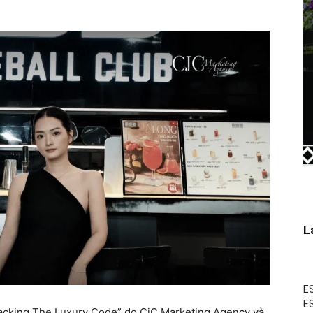
L
ES
ES
racking The Luxury Code” do CjC Marketing Agency và