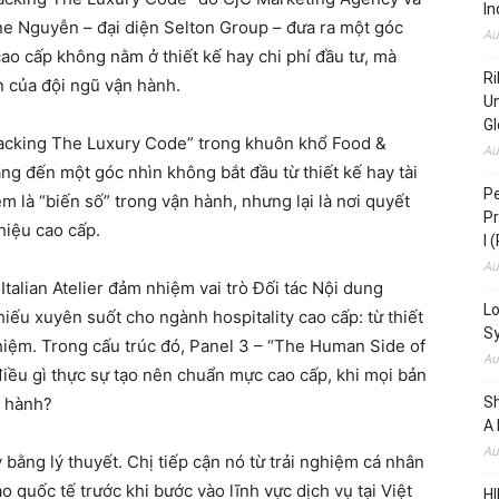
In
ine Nguyễn – đại diện Selton Group – đưa ra một góc
Au
ao cấp không nằm ở thiết kế hay chi phí đầu tư, mà
Ri
 của đội ngũ vận hành.
Un
Gl
Cracking The Luxury Code” trong khuôn khổ Food &
Au
ng đến một góc nhìn không bắt đầu từ thiết kế hay tài
Pe
m là “biến số” trong vận hành, nhưng lại là nơi quyết
Pr
hiệu cao cấp.
I 
Au
talian Atelier đảm nhiệm vai trò Đối tác Nội dung
Lo
ếu xuyên suốt cho ngành hospitality cao cấp: từ thiết
S
nghiệm. Trong cấu trúc đó, Panel 3 – “The Human Side of
Au
 điều gì thực sự tạo nên chuẩn mực cao cấp, khi mọi bản
n hành?
S
A 
Au
 bằng lý thuyết. Chị tiếp cận nó từ trải nghiệm cá nhân
o quốc tế trước khi bước vào lĩnh vực dịch vụ tại Việt
HI