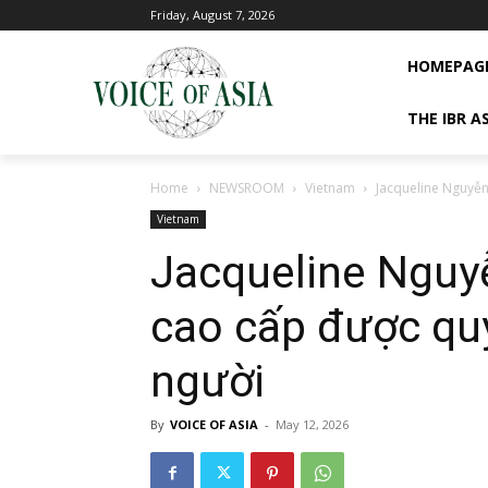
Friday, August 7, 2026
HOMEPAG
THE IBR A
Home
NEWSROOM
Vietnam
Jacqueline Nguyễn:
Vietnam
Jacqueline Nguyễ
cao cấp được quy
người
By
VOICE OF ASIA
-
May 12, 2026