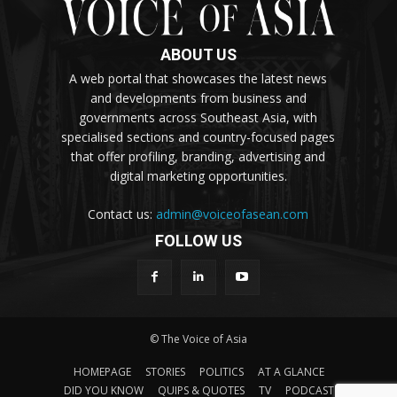
ABOUT US
A web portal that showcases the latest news
and developments from business and
governments across Southeast Asia, with
specialised sections and country-focused pages
that offer profiling, branding, advertising and
digital marketing opportunities.
Contact us:
admin@voiceofasean.com
FOLLOW US
© The Voice of Asia
HOMEPAGE
STORIES
POLITICS
AT A GLANCE
DID YOU KNOW
QUIPS & QUOTES
TV
PODCAST