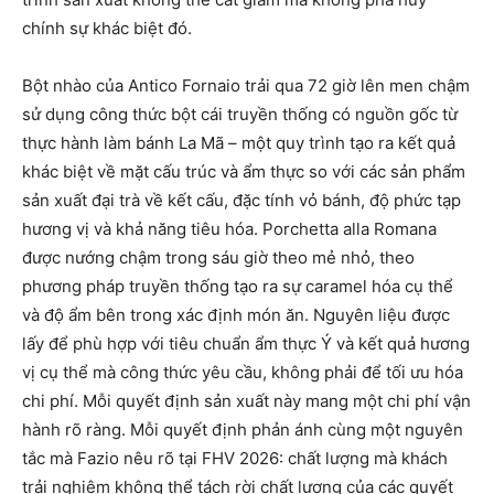
chính sự khác biệt đó.
Bột nhào của Antico Fornaio trải qua 72 giờ lên men chậm
sử dụng công thức bột cái truyền thống có nguồn gốc từ
thực hành làm bánh La Mã – một quy trình tạo ra kết quả
khác biệt về mặt cấu trúc và ẩm thực so với các sản phẩm
sản xuất đại trà về kết cấu, đặc tính vỏ bánh, độ phức tạp
hương vị và khả năng tiêu hóa. Porchetta alla Romana
được nướng chậm trong sáu giờ theo mẻ nhỏ, theo
phương pháp truyền thống tạo ra sự caramel hóa cụ thể
và độ ẩm bên trong xác định món ăn. Nguyên liệu được
lấy để phù hợp với tiêu chuẩn ẩm thực Ý và kết quả hương
vị cụ thể mà công thức yêu cầu, không phải để tối ưu hóa
chi phí. Mỗi quyết định sản xuất này mang một chi phí vận
hành rõ ràng. Mỗi quyết định phản ánh cùng một nguyên
tắc mà Fazio nêu rõ tại FHV 2026: chất lượng mà khách
trải nghiệm không thể tách rời chất lượng của các quyết