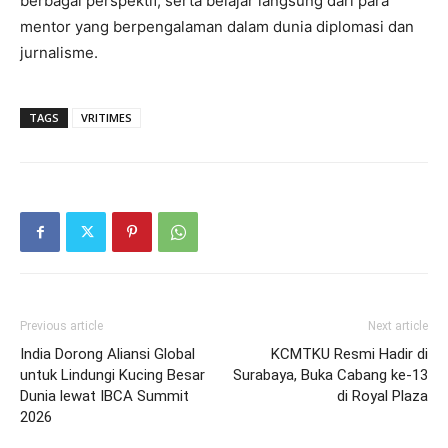
berbagai perspektif, serta belajar langsung dari para
mentor yang berpengalaman dalam dunia diplomasi dan
jurnalisme.
TAGS
VRITIMES
Previous article
Next article
India Dorong Aliansi Global
KCMTKU Resmi Hadir di
untuk Lindungi Kucing Besar
Surabaya, Buka Cabang ke-13
Dunia lewat IBCA Summit
di Royal Plaza
2026