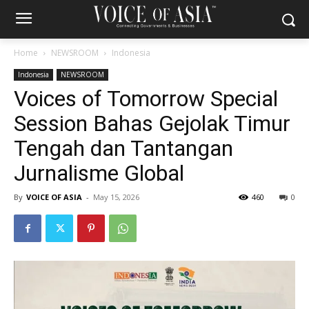
Home
NEWSROOM
Indonesia
Indonesia
NEWSROOM
Voices of Tomorrow Special
Session Bahas Gejolak Timur
Tengah dan Tantangan
Jurnalisme Global
By
VOICE OF ASIA
-
May 15, 2026
460
0