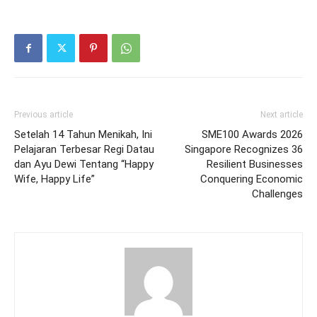
Previous article
Next article
Setelah 14 Tahun Menikah, Ini
SME100 Awards 2026
Pelajaran Terbesar Regi Datau
Singapore Recognizes 36
dan Ayu Dewi Tentang “Happy
Resilient Businesses
Wife, Happy Life”
Conquering Economic
Challenges