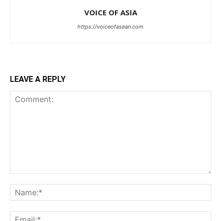
VOICE OF ASIA
https://voiceofasean.com
LEAVE A REPLY