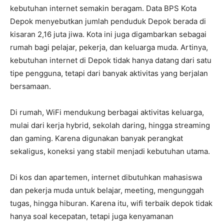
kebutuhan internet semakin beragam. Data BPS Kota
Depok menyebutkan jumlah penduduk Depok berada di
kisaran 2,16 juta jiwa. Kota ini juga digambarkan sebagai
rumah bagi pelajar, pekerja, dan keluarga muda. Artinya,
kebutuhan internet di Depok tidak hanya datang dari satu
tipe pengguna, tetapi dari banyak aktivitas yang berjalan
bersamaan.
Di rumah, WiFi mendukung berbagai aktivitas keluarga,
mulai dari kerja hybrid, sekolah daring, hingga streaming
dan gaming. Karena digunakan banyak perangkat
sekaligus, koneksi yang stabil menjadi kebutuhan utama.
Di kos dan apartemen, internet dibutuhkan mahasiswa
dan pekerja muda untuk belajar, meeting, mengunggah
tugas, hingga hiburan. Karena itu, wifi terbaik depok tidak
hanya soal kecepatan, tetapi juga kenyamanan