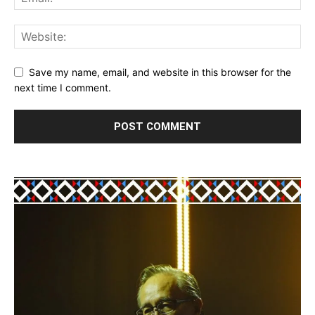
Save my name, email, and website in this browser for the
next time I comment.