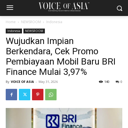
Home
NEWSROOM
Indonesia
Indonesia
NEWSROOM
Wujudkan Impian
Berkendara, Cek Promo
Pembiayaan Mobil Baru BRI
Finance Mulai 3,97%
By
VOICE OF ASIA
-
May 31, 2026
140
0