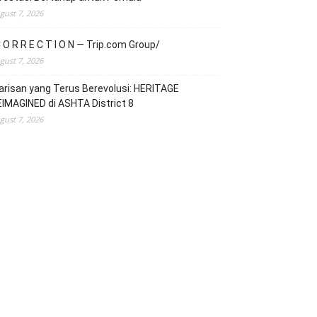
gust 7, 2026
 O R R E C T I O N — Trip.com Group/
gust 7, 2026
risan yang Terus Berevolusi: HERITAGE
IMAGINED di ASHTA District 8
gust 7, 2026