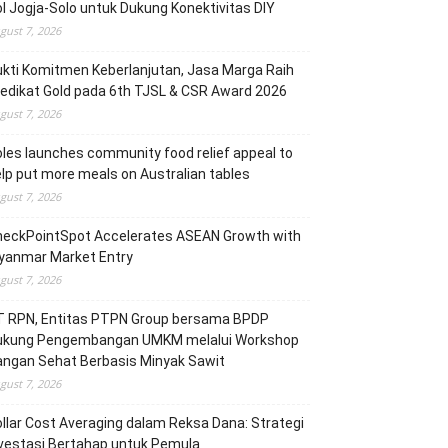
l Jogja-Solo untuk Dukung Konektivitas DIY
gust 7, 2026
kti Komitmen Keberlanjutan, Jasa Marga Raih
edikat Gold pada 6th TJSL & CSR Award 2026
gust 7, 2026
les launches community food relief appeal to
lp put more meals on Australian tables
gust 7, 2026
heckPointSpot Accelerates ASEAN Growth with
yanmar Market Entry
gust 7, 2026
T RPN, Entitas PTPN Group bersama BPDP
ukung Pengembangan UMKM melalui Workshop
angan Sehat Berbasis Minyak Sawit
gust 7, 2026
llar Cost Averaging dalam Reksa Dana: Strategi
vestasi Bertahap untuk Pemula