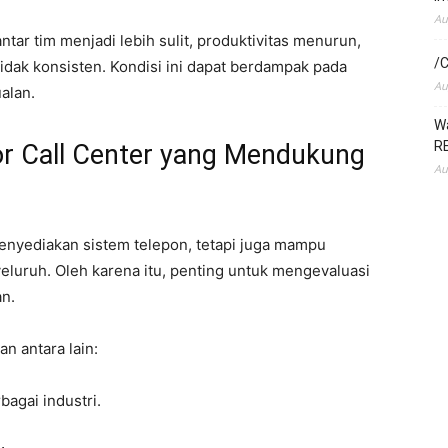
Au
ntar tim menjadi lebih sulit, produktivitas menurun,
/C
tidak konsisten. Kondisi ini dapat berdampak pada
Au
alan.
Wa
RE
r Call Center yang Mendukung
Au
menyediakan sistem telepon, tetapi juga mampu
luruh. Oleh karena itu, penting untuk mengevaluasi
n.
n antara lain:
agai industri.