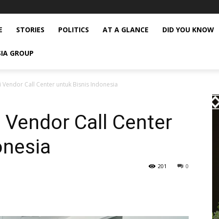
E
STORIES
POLITICS
AT A GLANCE
DID YOU KNOW
SIA GROUP
 Vendor Call Center untuk Bisnis Indonesia
 Vendor Call Center
onesia
201
0