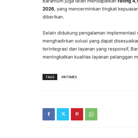
Barantum juga telah mendapatkan
rating 4,
2026
, yang mencerminkan tingkat kepuasan
diberikan.
Selain didukung pengalaman implementasi d
menghadirkan solusi yang dapat disesuaika
terintegrasi dan layanan yang responsif, Ba
meningkatkan kualitas layanan pelanggan me
TAGS
VRITIMES