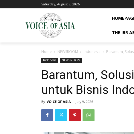
Saturday, August 8, 2026
HOMEPAG
THE IBR A
Home
NEWSROOM
Indonesia
Barantum, Solusi
Indonesia
NEWSROOM
Barantum, Solusi
untuk Bisnis Ind
By
VOICE OF ASIA
-
July 9, 2026