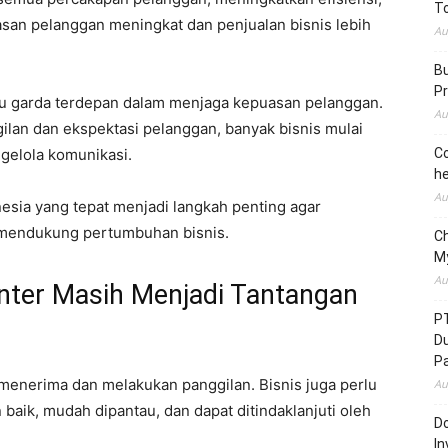
To
san pelanggan meningkat dan penjualan bisnis lebih
Au
Bu
Pr
atu garda terdepan dalam menjaga kepuasan pelanggan.
Au
lan dan ekspektasi pelanggan, banyak bisnis mulai
ngelola komunikasi.
Co
he
Au
nesia yang tepat menjadi langkah penting agar
us mendukung pertumbuhan bisnis.
C
M
Au
nter Masih Menjadi Tantangan
P
D
P
menerima dan melakukan panggilan. Bisnis juga perlu
Au
 baik, mudah dipantau, dan dapat ditindaklanjuti oleh
Do
In