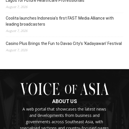
Lagos for Future Healthcare Professionals
August 7, 2026
Coolita launches Indonesia’s first FAST Media Alliance with
leading broadcasters
August 7, 2026
Casino Plus Brings the Fun to Davao City’s ‘Kadayawan’ Festival
August 7, 2026
ABOUT US
A web portal that showcases the latest news
and developments from business and
governments across Southeast Asia, with
specialised sections and country-focused pages