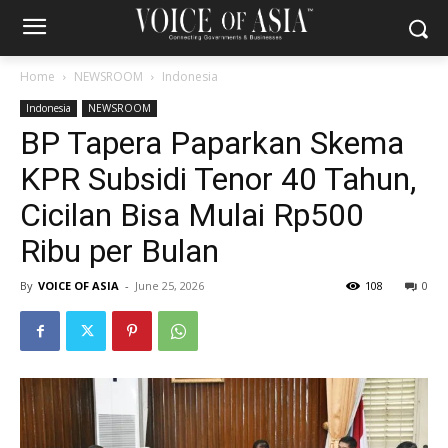
Home
NEWSROOM
Indonesia
Indonesia
NEWSROOM
BP Tapera Paparkan Skema
KPR Subsidi Tenor 40 Tahun,
Cicilan Bisa Mulai Rp500
Ribu per Bulan
By
VOICE OF ASIA
-
June 25, 2026
108
0