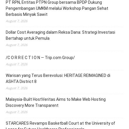
PT RPN, Entitas PTPN Group bersama BPDP Dukung
Pengembangan UMKM melalui Workshop Pangan Sehat
Berbasis Minyak Sawit
August 7, 2026
Dollar Cost Averaging dalam Reksa Dana: Strategi Investasi
Bertahap untuk Pemula
August 7, 2026
/C O R R E C T I O N — Trip.com Group/
August 7, 2026
Warisan yang Terus Berevolusi: HERITAGE REIMAGINED di
ASHTA District 8
August 7, 2026
Malaysia-Built HostVeritas Aims to Make Web Hosting
Discovery More Transparent
August 7, 2026
STARCARES Revamps Basketball Court at the University of