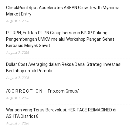
CheckPointSpot Accelerates ASEAN Growth with Myanmar
Market Entry
August 7, 2026
PT RPN, Entitas PTPN Group bersama BPDP Dukung
Pengembangan UMKM melalui Workshop Pangan Sehat
Berbasis Minyak Sawit
August 7, 2026
Dollar Cost Averaging dalam Reksa Dana: Strategi Investasi
Bertahap untuk Pemula
August 7, 2026
/C O R R E C T I O N — Trip.com Group/
August 7, 2026
Warisan yang Terus Berevolusi: HERITAGE REIMAGINED di
ASHTA District 8
August 7, 2026