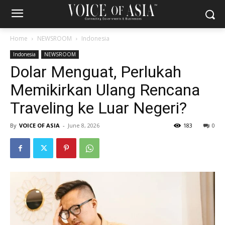
Home
NEWSROOM
Indonesia
Indonesia
NEWSROOM
Dolar Menguat, Perlukah
Memikirkan Ulang Rencana
Traveling ke Luar Negeri?
By
VOICE OF ASIA
-
June 8, 2026
183
0