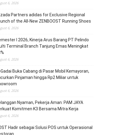
gust 6, 2026
zada Partners adidas for Exclusive Regional
aunch of the All-New ZENBOOST Running Shoes
gust 6, 2026
mester I 2026, Kinerja Arus Barang PT Pelindo
lti Terminal Branch Tanjung Emas Meningkat
3%
gust 6, 2026
Gadai Buka Cabang di Pasar Mobil Kemayoran,
curkan Pinjaman hingga Rp2 Miliar untuk
howroom
gust 6, 2026
elanggan Nyaman, Pekerja Aman: PAM JAYA
erkuat Komitmen K3 Bersama Mitra Kerja
gust 6, 2026
ST Hadir sebagai Solusi POS untuk Operasional
estoran