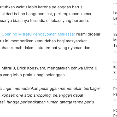
Au
utuhkan waktu lebih karena pelanggan harus
La
ulai dari bahan bangunan, cat, perlengkapan kamar
L
uanya biasanya tersedia di lokasi yang berbeda.
Au
 Opening Mitra10 Pengayoman Makassar
resmi digelar
Se
Mu
baru ini memberikan kemudahan bagi masyarakat
1
uhan rumah dalam satu tempat yang nyaman dan
Au
de
Ku
Mitra10, Erick Koeswara, mengatakan bahwa Mitra10
S
 yang lebih praktis bagi pelanggan.
Au
ami ingin memudahkan pelanggan menemukan berbagai
P
P
n konsep one stop shopping, pelanggan dapat
Au
i, hingga perlengkapan rumah tangga tanpa perlu
PO
R