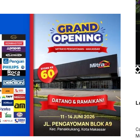
L
Ca
Mo