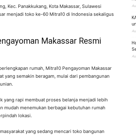
ang, Kec. Panakkukang, Kota Makassar, Sulawesi
Au
r menjadi toko ke-60 Mitra10 di Indonesia sekaligus
KA
un
Au
Pengayoman Makassar Resmi
H
S
Au
perlengkapan rumah, Mitra10 Pengayoman Makassar
at yang semakin beragam, mulai dari pembangunan
unian.
k yang rapi membuat proses belanja menjadi lebih
gan mudah menemukan berbagai kebutuhan rumah
pindah lokasi.
gi masyarakat yang sedang mencari toko bangunan