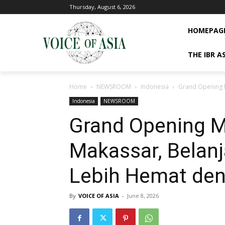
Thursday, August 6, 2026
HOMEPAG
THE IBR A
Home
NEWSROOM
Indonesia
Grand Opening 
Indonesia
NEWSROOM
Grand Opening 
Makassar, Belan
Lebih Hemat de
By
VOICE OF ASIA
-
June 8, 2026