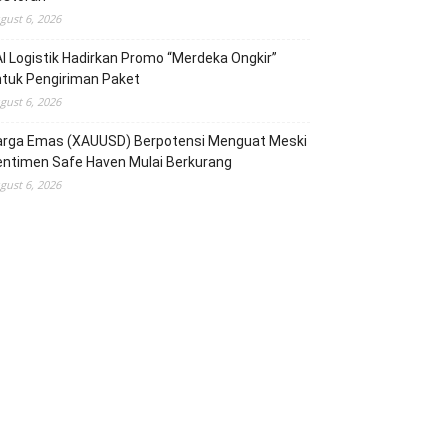
gust 6, 2026
I Logistik Hadirkan Promo “Merdeka Ongkir”
tuk Pengiriman Paket
gust 6, 2026
arga Emas (XAUUSD) Berpotensi Menguat Meski
entimen Safe Haven Mulai Berkurang
gust 6, 2026