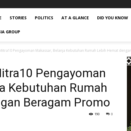
E
STORIES
POLITICS
AT A GLANCE
DID YOU KNOW
SIA GROUP
Mitra10 Pengayoman Makassar, Belanja Kebutuhan Rumah Lebih Hemat dengan
Mitra10 Pengayoman
ja Kebutuhan Rumah
ngan Beragam Promo
190
0