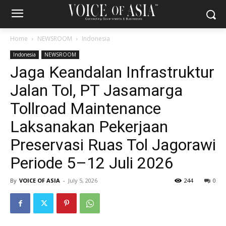
Home
NEWSROOM
Indonesia
Indonesia
NEWSROOM
Jaga Keandalan Infrastruktur
Jalan Tol, PT Jasamarga
Tollroad Maintenance
Laksanakan Pekerjaan
Preservasi Ruas Tol Jagorawi
Periode 5–12 Juli 2026
By
VOICE OF ASIA
-
July 5, 2026
244
0