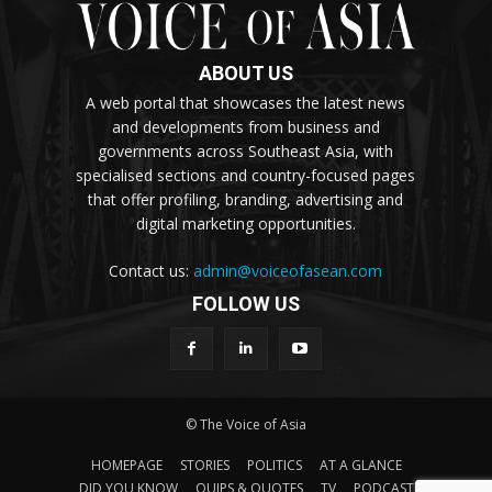
ABOUT US
A web portal that showcases the latest news
and developments from business and
governments across Southeast Asia, with
specialised sections and country-focused pages
that offer profiling, branding, advertising and
digital marketing opportunities.
Contact us:
admin@voiceofasean.com
FOLLOW US
© The Voice of Asia
HOMEPAGE
STORIES
POLITICS
AT A GLANCE
DID YOU KNOW
QUIPS & QUOTES
TV
PODCAST