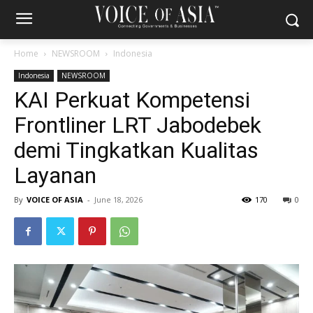
Home
NEWSROOM
Indonesia
Indonesia
NEWSROOM
KAI Perkuat Kompetensi
Frontliner LRT Jabodebek
demi Tingkatkan Kualitas
Layanan
By
VOICE OF ASIA
-
June 18, 2026
170
0