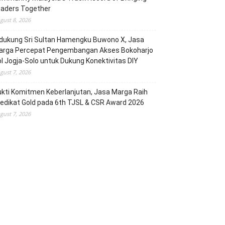
eaders Together
gust 8, 2026
dukung Sri Sultan Hamengku Buwono X, Jasa
arga Percepat Pengembangan Akses Bokoharjo
l Jogja-Solo untuk Dukung Konektivitas DIY
gust 7, 2026
kti Komitmen Keberlanjutan, Jasa Marga Raih
edikat Gold pada 6th TJSL & CSR Award 2026
gust 7, 2026