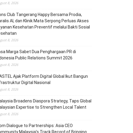
gust 8, 2026
ons Club Tangerang Happy Bersama Prodia,
ralis AI, dan Klinik Mata Serpong Perluas Akses
yanan Kesehatan Preventif melalui Bakti Sosial
esehatan
gust 8, 2026
asa Marga Sabet Dua Penghargaan PR di
donesia Public Relations Summit 2026
gust 8, 2026
STEL Ajak Platform Digital Global Ikut Bangun
frastruktur Digital Nasional
gust 8, 2026
laysia Broadens Diaspora Strategy, Taps Global
laysian Expertise to Strengthen Local Talent
gust 8, 2026
om Dialogue to Partnerships: Asia CEO
mmunity Malaysia’s Track Record of Bringing