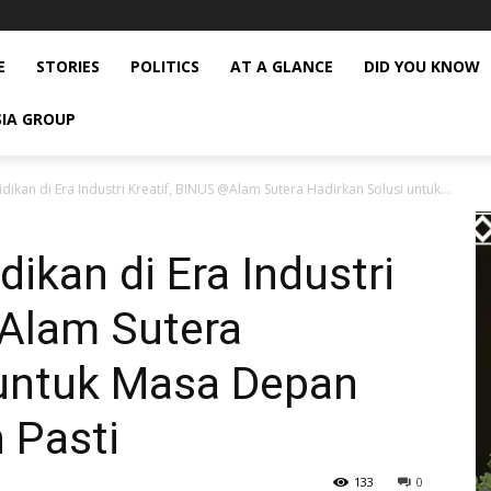
E
STORIES
POLITICS
AT A GLANCE
DID YOU KNOW
SIA GROUP
ikan di Era Industri Kreatif, BINUS @Alam Sutera Hadirkan Solusi untuk...
ikan di Era Industri
@Alam Sutera
 untuk Masa Depan
 Pasti
133
0