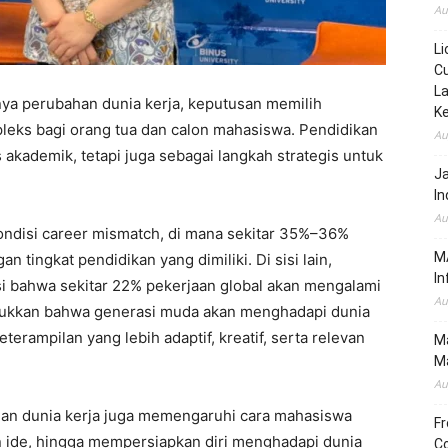
Au
Li
Cu
La
nya perubahan dunia kerja, keputusan memilih
K
pleks bagi orang tua dan calon mahasiswa. Pendidikan
Au
es akademik, tetapi juga sebagai langkah strategis untuk
J
In
Au
ondisi career mismatch, di mana sekitar 35%–36%
MA
 tingkat pendidikan yang dimiliki. Di sisi lain,
In
 bahwa sekitar 22% pekerjaan global akan mengalami
Au
jukkan bahwa generasi muda akan menghadapi dunia
erampilan yang lebih adaptif, kreatif, serta relevan
Ma
Ma
Au
ubahan dunia kerja juga memengaruhi cara mahasiswa
Fr
 ide, hingga mempersiapkan diri menghadapi dunia
Co