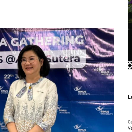
L
C
Ve