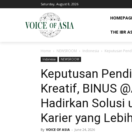
Saturday, August 8, 2026
HOMEPAG
THE IBR A
Home
NEWSROOM
Indonesia
Keputusan Pendid
Indonesia
NEWSROOM
Keputusan Pendid
Kreatif, BINUS 
Hadirkan Solusi
Karier yang Lebih
By
VOICE OF ASIA
-
June 24, 2026