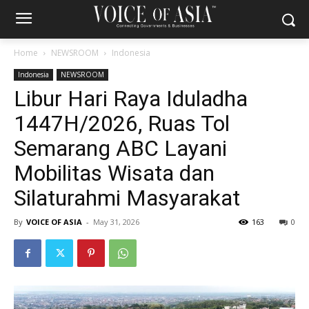
Home
NEWSROOM
Indonesia
Indonesia
NEWSROOM
Libur Hari Raya Iduladha
1447H/2026, Ruas Tol
Semarang ABC Layani
Mobilitas Wisata dan
Silaturahmi Masyarakat
By
VOICE OF ASIA
-
May 31, 2026
163
0