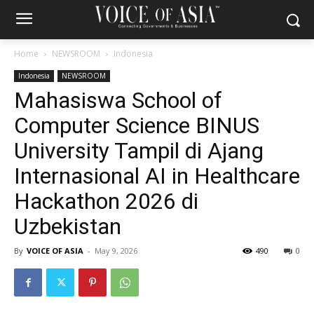
Home
NEWSROOM
Indonesia
Indonesia
NEWSROOM
Mahasiswa School of
Computer Science BINUS
University Tampil di Ajang
Internasional AI in Healthcare
Hackathon 2026 di
Uzbekistan
By
VOICE OF ASIA
-
May 9, 2026
490
0