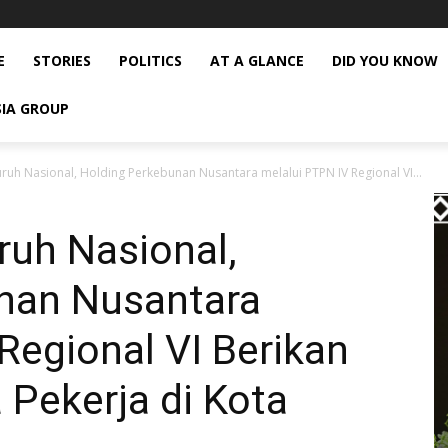
E
STORIES
POLITICS
AT A GLANCE
DID YOU KNOW
SIA GROUP
uruh Nasional, Holding Perkebunan Nusantara melalui PTPN IV Regional VI...
ruh Nasional,
nan Nusantara
Regional VI Berikan
 Pekerja di Kota