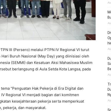
Au
Me
Bu
Au
Di
Op
hi
Au
N III (Persero) melalui PTPN IV Regional VI turut
Hari Buruh Nasional (May Day) yang diinisiasi oleh
Du
donesia (SEMMI) dan Kesatuan Aksi Mahasiswa Muslim
Si
rsebut berlangsung di Aula Setda Kota Langsa, pada
B
Au
T
tema “Penguatan Hak Pekerja di Era Digital dan
D
 IV Regional VI menjadi bagian dari komitmen
N
Au
katan kesejahteraan pekerja serta memperkuat
 pekerja, dan masyarakat.
Sm