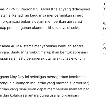
HR
as PTPN IV Regional VI Abdul Khalet yang didampingi
D
Au
Ristama. Kehadiran keduanya mencerminkan sinergi
 organisasi pekerja dalam memberikan apresiasi
FL
hadap pembangunan ekonomi, khususnya di sektor
E
Au
B
ersama Aulia Ristama menyerahkan bantuan secara
Pe
Langsa. Bantuan tersebut merupakan bentuk apresiasi
Au
bagai salah satu penggerak utama aktivitas ekonomi
ingatan May Day ini sekaligus menegaskan komitmen
ngun hubungan industrial yang harmonis, produktif,
ntuan yang disalurkan dapat memberikan manfaat bagi
 dan kolaborasi antara dunia usaha, organisasi