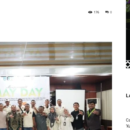
176
0
L
Ca
‘K