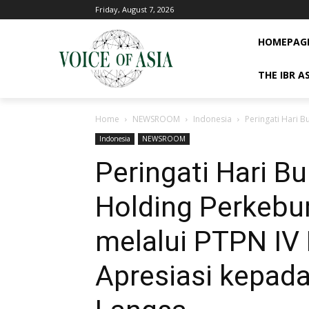
Friday, August 7, 2026
HOMEPAG
THE IBR A
Home
NEWSROOM
Indonesia
Peringati Hari B
Indonesia
NEWSROOM
Peringati Hari Bu
Holding Perkebu
melalui PTPN IV 
Apresiasi kepada