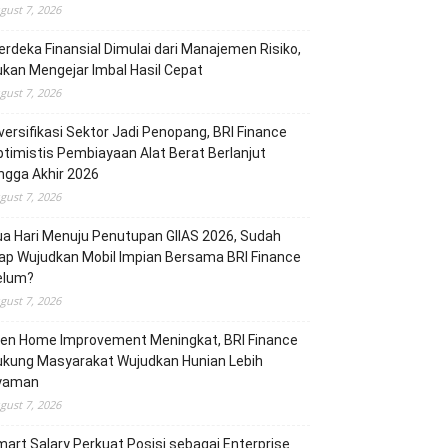
gust 7, 2026
rdeka Finansial Dimulai dari Manajemen Risiko,
kan Mengejar Imbal Hasil Cepat
gust 7, 2026
versifikasi Sektor Jadi Penopang, BRI Finance
timistis Pembiayaan Alat Berat Berlanjut
ngga Akhir 2026
gust 7, 2026
a Hari Menuju Penutupan GIIAS 2026, Sudah
ap Wujudkan Mobil Impian Bersama BRI Finance
elum?
gust 7, 2026
ren Home Improvement Meningkat, BRI Finance
ukung Masyarakat Wujudkan Hunian Lebih
yaman
gust 7, 2026
art Salary Perkuat Posisi sebagai Enterprise