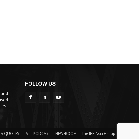
FOLLOW US
s and
cused
ies.
 & QUOTES
TV
PODCAST
NEWSROOM
The IBR Asia Group