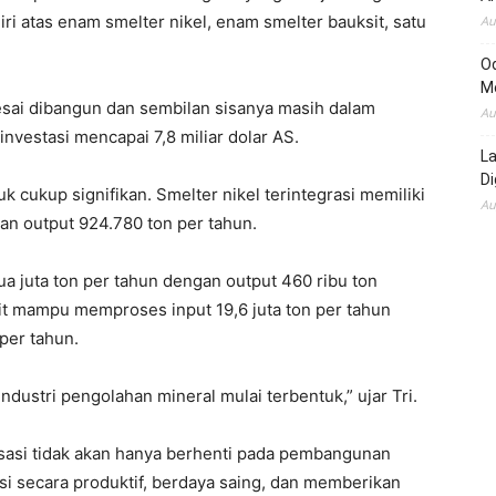
diri atas enam smelter nikel, enam smelter bauksit, satu
Au
O
M
elesai dibangun dan sembilan sisanya masih dalam
Au
investasi mencapai 7,8 miliar dolar AS.
L
D
k cukup signifikan. Smelter nikel terintegrasi memiliki
Au
gan output 924.780 ton per tahun.
ua juta ton per tahun dengan output 460 ribu ton
it mampu memproses input 19,6 juta ton per tahun
per tahun.
dustri pengolahan mineral mulai terbentuk,” ujar Tri.
sasi tidak akan hanya berhenti pada pembangunan
si secara produktif, berdaya saing, dan memberikan