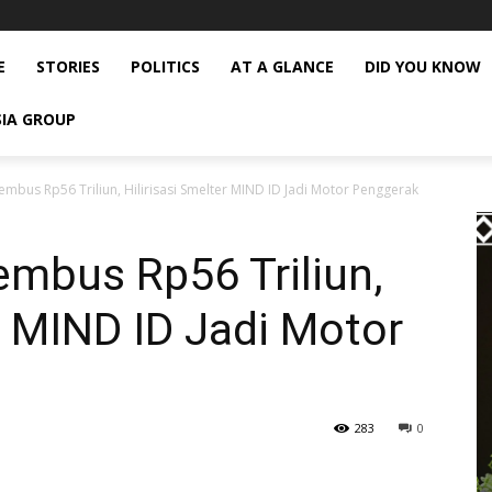
E
STORIES
POLITICS
AT A GLANCE
DID YOU KNOW
SIA GROUP
mbus Rp56 Triliun, Hilirisasi Smelter MIND ID Jadi Motor Penggerak
mbus Rp56 Triliun,
er MIND ID Jadi Motor
283
0