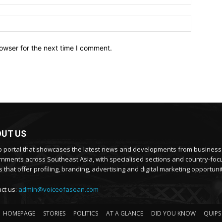
owser for the next time I comment.
UT US
 portal that showcases the latest news and developments from busines
nments across Southeast Asia, with specialised sections and country-fo
 that offer profiling, branding, advertising and digital marketing opportunit
ct us:
admin@voiceofasean.com
HOMEPAGE
STORIES
POLITICS
AT A GLANCE
DID YOU KNOW
QUIPS