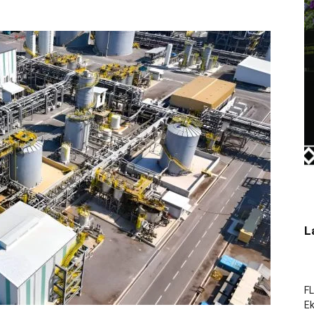
L
FL
E