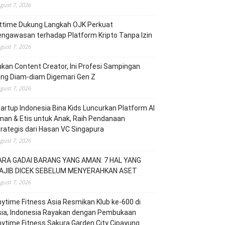
gust 7, 2026
ittime Dukung Langkah OJK Perkuat
ngawasan terhadap Platform Kripto Tanpa Izin
gust 7, 2026
kan Content Creator, Ini Profesi Sampingan
ang Diam-diam Digemari Gen Z
gust 7, 2026
artup Indonesia Bina Kids Luncurkan Platform AI
an & Etis untuk Anak, Raih Pendanaan
rategis dari Hasan VC Singapura
gust 7, 2026
ARA GADAI BARANG YANG AMAN: 7 HAL YANG
AJIB DICEK SEBELUM MENYERAHKAN ASET
gust 7, 2026
ytime Fitness Asia Resmikan Klub ke-600 di
sia, Indonesia Rayakan dengan Pembukaan
ytime Fitness Sakura Garden City Cipayung