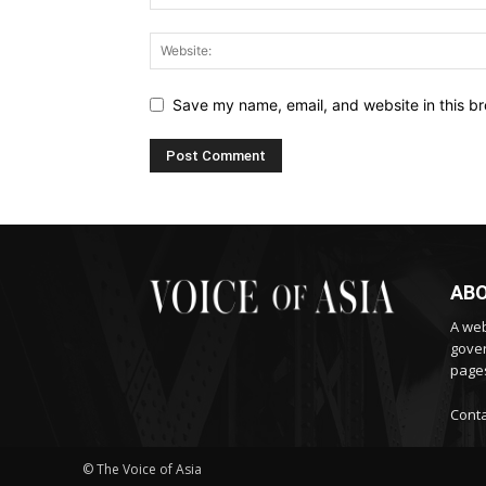
Save my name, email, and website in this br
ABO
A web
gover
pages
Conta
© The Voice of Asia