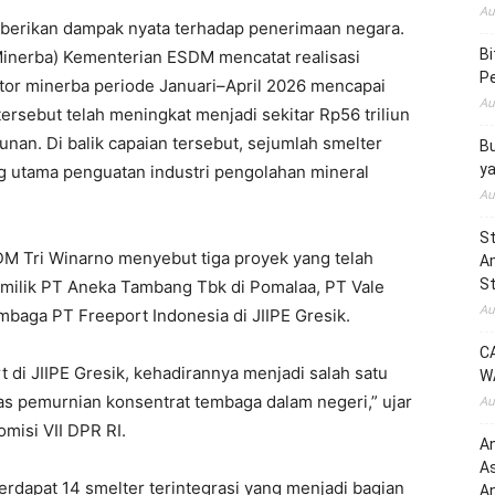
Au
berikan dampak nyata terhadap penerimaan negara.
B
(Minerba) Kementerian ESDM mencatat realisasi
Pe
tor minerba periode Januari–April 2026 mencapai
Au
tersebut telah meningkat menjadi sekitar Rp56 triliun
unan. Di balik capaian tersebut, sejumlah smelter
Bu
y
 utama penguatan industri pengolahan mineral
Au
St
M Tri Winarno menyebut tiga proyek yang telah
Am
St
r milik PT Aneka Tambang Tbk di Pomalaa, PT Vale
Au
mbaga PT Freeport Indonesia di JIIPE Gresik.
C
di JIIPE Gresik, kehadirannya menjadi salah satu
W
s pemurnian konsentrat tembaga dalam negeri,” ujar
Au
misi VII DPR RI.
An
A
rdapat 14 smelter terintegrasi yang menjadi bagian
An