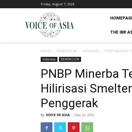
Friday, August 7, 2026
HOMEPAG
THE IBR A
Home
NEWSROOM
Indonesia
PNBP Minerba Te
Indonesia
NEWSROOM
PNBP Minerba Te
Hilirisasi Smelt
Penggerak
By
VOICE OF ASIA
-
May 22, 2026