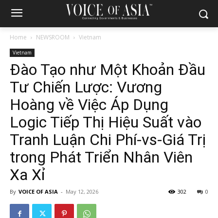
Home
NEWSROOM
Vietnam
Vietnam
Đào Tạo như Một Khoản Đầu
Tư Chiến Lược: Vương
Hoàng về Việc Áp Dụng
Logic Tiếp Thị Hiệu Suất vào
Tranh Luận Chi Phí-vs-Giá Trị
trong Phát Triển Nhân Viên
Xa Xỉ
By
VOICE OF ASIA
-
May 12, 2026
302
0