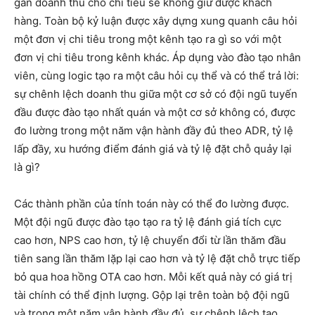
gán doanh thu cho chi tiêu sẽ không giữ được khách
hàng. Toàn bộ kỷ luận được xây dựng xung quanh câu hỏi
một đơn vị chi tiêu trong một kênh tạo ra gì so với một
đơn vị chi tiêu trong kênh khác. Áp dụng vào đào tạo nhân
viên, cùng logic tạo ra một câu hỏi cụ thể và có thể trả lời:
sự chênh lệch doanh thu giữa một cơ sở có đội ngũ tuyến
đầu được đào tạo nhất quán và một cơ sở không có, được
đo lường trong một năm vận hành đầy đủ theo ADR, tỷ lệ
lấp đầy, xu hướng điểm đánh giá và tỷ lệ đặt chỗ quảy lại
là gì?
Các thành phần của tính toán này có thể đo lường được.
Một đội ngũ được đào tạo tạo ra tỷ lệ đánh giá tích cực
cao hơn, NPS cao hơn, tỷ lệ chuyển đổi từ lần thăm đầu
tiên sang lần thăm lặp lại cao hơn và tỷ lệ đặt chỗ trực tiếp
bỏ qua hoa hồng OTA cao hơn. Mỗi kết quả này có giá trị
tài chính có thể định lượng. Gộp lại trên toàn bộ đội ngũ
và trong một năm vận hành đầy đủ, sự chênh lệch tạo