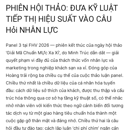
PHIÊN HỘI THẢO: ĐƯA KỸ LUẬT
TIẾP THỊ HIỆU SUẤT VÀO CÂU
Hỏi NHÂN LỰC
Panel 3 tại FHV 2026 — phiên kết thúc của ngày hội thảo
‘Giải Mã Chuẩn MỰc Xa Xỉ’, do Minh Trúc dẫn dắt — giải
quyết phạm vi đầy đủ của thách thức vốn nhân lực và
marketing trong nghiệp khách sạn xa xỉ. Đóng góp của
Hoàng trải rộng ba chiều cụ thể của cuộc thảo luận panel.
Chiều thứ nhất là chiều dữ liệu của cá nhân hóa tuyến
đầu: cách dữ liệu sở thích của khách, được thu thập và cấu
trúc hóa thông qua cơ sở hạ tầng kỹ thuật số, có thể nhắc
nhở nhân viên với kiến thức theo ngữ cảnh biến đổi tương
tác dịch vụ từ một giao hàng tiêu chuẩn hóa thành một
cuộc gặp gỡ thân mật và đáng nhớ. Chiều thứ hai là câu
hỏi đầu tư đào tạo: cách lập luận ‘chi phí chìm’ ngăn cản